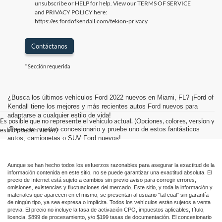
unsubscribe or HELP for help. View our TERMS OF SERVICE
and PRIVACY POLICY here:
https://es.fordofkendall.com/tekion-privacy
Contáctanos
* Sección requerida
¿Busca los últimos vehículos Ford 2022 nuevos en Miami, FL? ¡Ford of
Kendall tiene los mejores y más recientes autos Ford nuevos para
adaptarse a cualquier estilo de vida!
Es posible que no represente el vehiculo actual. (Opciones, colores, version y
¡Pase por nuestro concesionario y pruebe uno de estos fantásticos
estilo pueden variar)
autos, camionetas o SUV Ford nuevos!
Aunque se han hecho todos los esfuerzos razonables para asegurar la exactitud de la
información contenida en este sitio, no se puede garantizar una exactitud absoluta. El
precio de Internet está sujeto a cambios sin previo aviso para corregir errores,
omisiones, existencias y fluctuaciones del mercado. Este sitio, y toda la información y
materiales que aparecen en el mismo, se presentan al usuario "tal cual" sin garantía
de ningún tipo, ya sea expresa o implícita. Todos los vehículos están sujetos a venta
previa. El precio no incluye la tasa de activación CPO, impuestos aplicables, título,
licencia, $899 de procesamiento, y/o $199 tasas de documentación. El concesionario