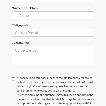
*Número de teléfono
Código postal
Comentarios:
Al hacer clic en esta casilla, acepto recibir llamadas y mensajes
de texto de telemercadeo en persona o automatizados de Ford
of Kendall, LLC al número que ingresé. Reconozco que mi
consentimiento no es requesito para la compra.
By entering my mobile number, I agree to receive appointment
reminder texts from Ford of Kendall. Message frequency varies
by appointment. Message + data rates may apply. Reply STOP to