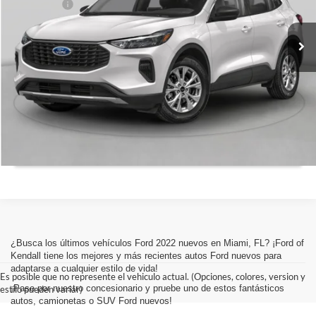
Ford Offers:
-$5,000
Ext.
Int.
Disponible
Precio Final:
$27,915
Ahorros
$5,750
Haga click para llamarnos
Vende tu auto
¿Busca los últimos vehículos Ford 2022 nuevos en Miami, FL? ¡Ford of
Kendall tiene los mejores y más recientes autos Ford nuevos para
adaptarse a cualquier estilo de vida!
Es posible que no represente el vehiculo actual. (Opciones, colores, version y
¡Pase por nuestro concesionario y pruebe uno de estos fantásticos
estilo pueden variar)
autos, camionetas o SUV Ford nuevos!