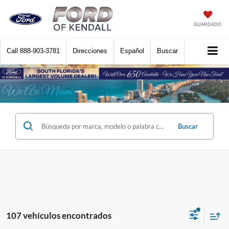
GUARDADO
Call
888-903-3781
Direcciones
Español
Buscar
Buscar
107 vehículos encontrados