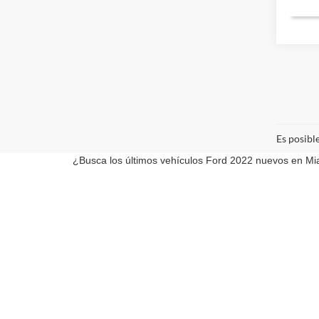
Es posibl
¿Busca los últimos vehículos Ford 2022 nuevos en Miam
¡Pase por nuestro concesionario y pruebe uno de esto
Aunque se han hecho todos los esfuerzos razonables para asegura
cambios sin previo aviso para corregir errores, omisiones, exist
garantía de ningún tipo, ya sea expresa o implícita. Todos los v
y/o $199 tasas de documentación. El concesionario puede benef
catálogo (No en Stock) pero pueden estar disponibles para us