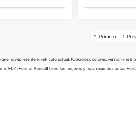
Primero
Prev
e que no represente el vehiculo actual. (Opciones, colores, version y estil
i, FL? ¡Ford of Kendall tiene los mejores y más recientes autos Ford 
s fantásticos autos, camionetas o SUV Ford nuevos!
r la exactitud de la información contenida en este sitio, no se puede garantizar u
encias y fluctuaciones del mercado. Este sitio, y toda la información y materiales q
ehículos están sujetos a venta previa. El precio no incluye la tasa de activación CP
iciarse de las tasas de tramitación y documentación. Los vehículos mostrados en 
ted en nuestra ubicación dentro de una fecha razonable desde el momento de su s