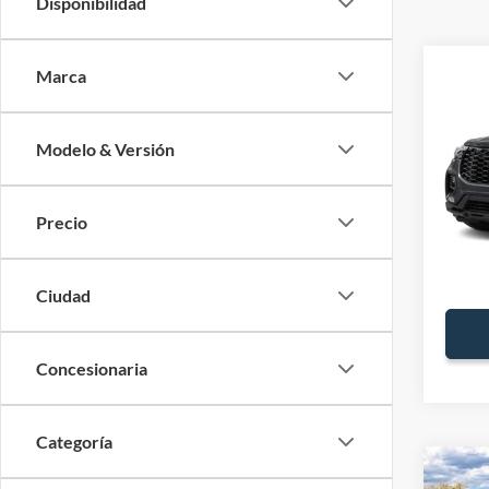
Disponibilidad
Co
Marca
2026
MSRP:
Ford O
Modelo & Versión
VIN:
1
Valores
Precio 
Precio
Dispon
Of
Ciudad
Concesionaria
Categoría
Co