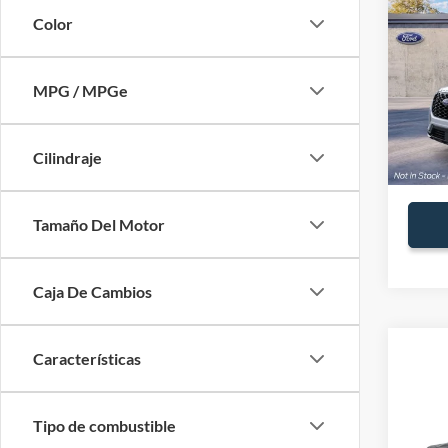
2026
MSRP:
Color
Ford O
VIN:
1
MPG / MPGe
Precio 
Ordena
Ofe
Cilindraje
Tamaño Del Motor
Caja De Cambios
Características
Co
2026
MSRP:
Tipo de combustible
Ford O