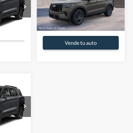
Precio Final:
$55,550
Ext.
Int.
Ordenado por el distribuidor
G
$54,200
Ofertas Ford Adicionales
-$3,750
Ext.
Int.
Disponibles:
to
Vende tu auto
$60,835
-$4,500
G
$56,335
Ext.
Int.
to