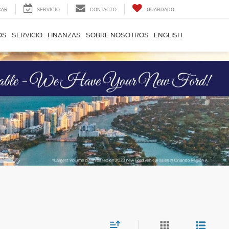
CAR
SERVICIO
CONTACTO
GUARDADO
OS
SERVICIO
FINANZAS
SOBRE NOSOTROS
ENGLISH