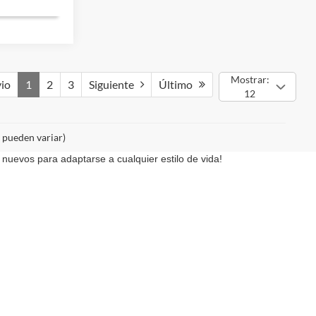
Mostrar:
io
1
2
3
Siguiente
Último
12
o pueden variar)
nuevos para adaptarse a cualquier estilo de vida!
na exactitud absoluta. El precio de Internet está sujeto a
ue aparecen en el mismo, se presentan al usuario "tal cual" sin
O, impuestos aplicables, título, licencia, $899 de procesamiento,
diferentes ubicaciones no están actualmente en nuestro
olicitud, que no exceda de una semana.