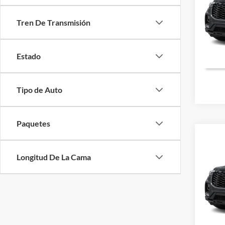
VIN:
1
Valores
Tren De Transmisión
Precio 
Dispon
Estado
Tipo de Auto
Paquetes
Co
2026
MSRP:
Longitud De La Cama
Ford O
VIN:
1
Valores
Precio 
Dispon