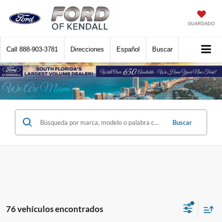
GUARDADO
Call
888-903-3781
Direcciones
Español
Buscar
Buscar
76 vehículos encontrados