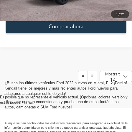
Vende tu auto
1
/
27
Comprar ahora
Mostrar:
12
¿Busca los últimos vehículos Ford 2022 nuevos en Miami, FL? ¡Ford of
Kendall tiene los mejores y más recientes autos Ford nuevos para
adaptarse a cualquier estilo de vida!
Es posible que no represente el vehiculo actual. (Opciones, colores, version y
¡Pase por nuestro concesionario y pruebe uno de estos fantásticos
estilo pueden variar)
autos, camionetas o SUV Ford nuevos!
Aunque se han hecho todos los esfuerzos razonables para asegurar la exactitud de la
información contenida en este sitio, no se puede garantizar una exactitud absoluta. El
precio de Internet está sujeto a cambios sin previo aviso para corregir errores,