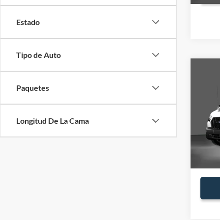
Estado
Tipo de Auto
Co
2026
Paquetes
MSRP:
Ford O
VIN:
1
Modelo
Longitud De La Cama
Precio 
Dispon
Of