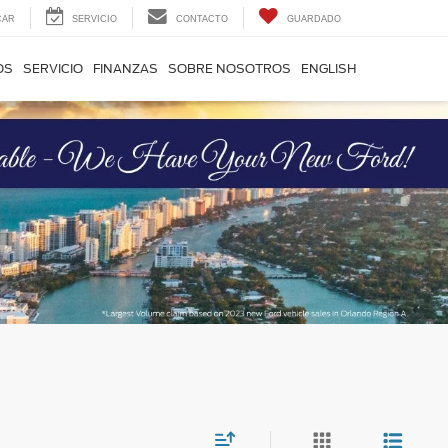
CAR
SERVICIO
CONTACTO
GUARDADO
OS
SERVICIO
FINANZAS
SOBRE NOSOTROS
ENGLISH