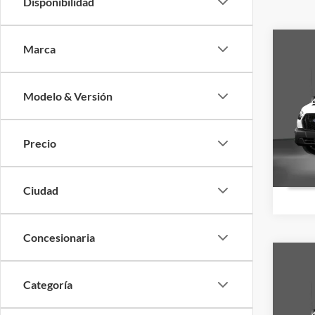
Disponibilidad
Co
Marca
2026
MSRP:
Ford O
Modelo & Versión
VIN:
1
Valores
Precio 
Precio
Dispon
Ciudad
Concesionaria
Co
2026
Categoría
MSRP:
Ford O