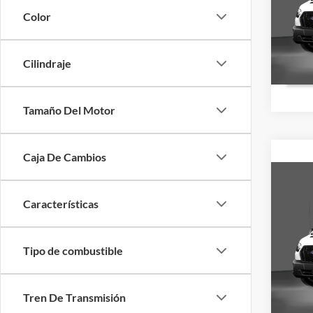
VIN:
1
Valores
Color
Precio 
Dispon
Cilindraje
Tamaño Del Motor
Caja De Cambios
Co
2026
Características
MSRP:
Ford O
VIN:
1
Valores
Tipo de combustible
Precio 
Dispon
Tren De Transmisión