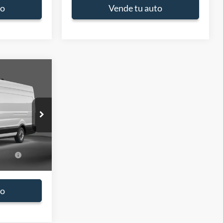
to
Vende tu auto
$61,740
-$4,000
ores:
TKA96650
$57,740
Ext.
Int.
s
-$500
to