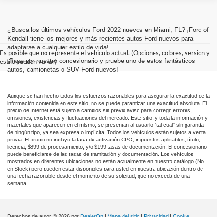
¿Busca los últimos vehículos Ford 2022 nuevos en Miami, FL? ¡Ford of
Kendall tiene los mejores y más recientes autos Ford nuevos para
adaptarse a cualquier estilo de vida!
Es posible que no represente el vehiculo actual. (Opciones, colores, version y
¡Pase por nuestro concesionario y pruebe uno de estos fantásticos
estilo pueden variar)
autos, camionetas o SUV Ford nuevos!
Aunque se han hecho todos los esfuerzos razonables para asegurar la exactitud de la
información contenida en este sitio, no se puede garantizar una exactitud absoluta. El
precio de Internet está sujeto a cambios sin previo aviso para corregir errores,
omisiones, existencias y fluctuaciones del mercado. Este sitio, y toda la información y
materiales que aparecen en el mismo, se presentan al usuario "tal cual" sin garantía
de ningún tipo, ya sea expresa o implícita. Todos los vehículos están sujetos a venta
previa. El precio no incluye la tasa de activación CPO, impuestos aplicables, título,
licencia, $899 de procesamiento, y/o $199 tasas de documentación. El concesionario
puede beneficiarse de las tasas de tramitación y documentación. Los vehículos
mostrados en diferentes ubicaciones no están actualmente en nuestro catálogo (No
en Stock) pero pueden estar disponibles para usted en nuestra ubicación dentro de
una fecha razonable desde el momento de su solicitud, que no exceda de una
semana.
Derechos de autor © 2026
por
DealerOn
|
Mapa del sitio
|
Privacidad
|
Cookie