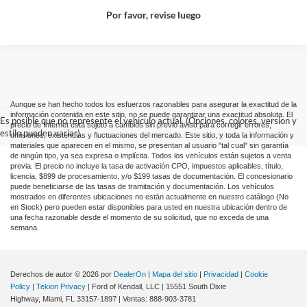
Por favor, revise luego
Aunque se han hecho todos los esfuerzos razonables para asegurar la exactitud de la
información contenida en este sitio, no se puede garantizar una exactitud absoluta. El
Es posible que no represente el vehiculo actual. (Opciones, colores, version y
precio de Internet está sujeto a cambios sin previo aviso para corregir errores,
estilo pueden variar)
omisiones, existencias y fluctuaciones del mercado. Este sitio, y toda la información y
materiales que aparecen en el mismo, se presentan al usuario "tal cual" sin garantía
de ningún tipo, ya sea expresa o implícita. Todos los vehículos están sujetos a venta
previa. El precio no incluye la tasa de activación CPO, impuestos aplicables, título,
licencia, $899 de procesamiento, y/o $199 tasas de documentación. El concesionario
puede beneficiarse de las tasas de tramitación y documentación. Los vehículos
mostrados en diferentes ubicaciones no están actualmente en nuestro catálogo (No
en Stock) pero pueden estar disponibles para usted en nuestra ubicación dentro de
una fecha razonable desde el momento de su solicitud, que no exceda de una
semana.
Derechos de autor © 2026
por
DealerOn
|
Mapa del sitio
|
Privacidad
|
Cookie
Policy
|
Tekion Privacy
| Ford of Kendall, LLC
|
15551 South Dixie
Highway,
Miami,
FL
33157-1897
| Ventas:
888-903-3781