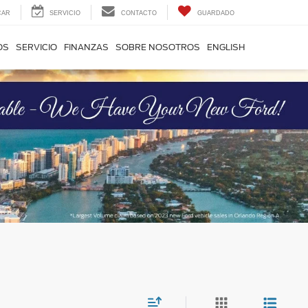
CAR
SERVICIO
CONTACTO
GUARDADO
OS
SERVICIO
FINANZAS
SOBRE NOSOTROS
ENGLISH