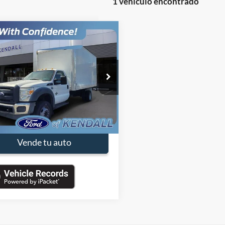
1 vehículo encontrado
mparar vehículo
$19,990
000
Ford F-550SD
XL
PRECIO
NGS
DESTACADO
FDUF5GTXFEA32068
Valores:
FEA32068
Less
:
F5G
 de Venta:
$28,990
195,399 mi
Ext.
ble
entos
-$9,000
 con Descuento:
$19,990
Vende tu auto