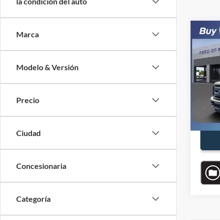
la condición del auto
Co
Marca
$9,
2015
DRW
SAVI
Modelo & Versión
VIN:
1
Modelo
Precio
Precio
Availa
Descu
Precio
Ciudad
Concesionaria
Categoría