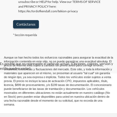
unsubscribe or HELP for help. View our TERMS OF SERVICE
and PRIVACY POLICY here:
https://es.fordofkendall.com/tekion-privacy
Contáctanos
* Sección requerida
Aunque se han hecho todos los esfuerzos razonables para asegurar la exactitud de la
información contenida en este sitio, no se puede garantizar una exactitud absoluta. El
Es posible que no represente el vehiculo actual. (Opciones, colores, version y
precio de Internet está sujeto a cambios sin previo aviso para corregir errores,
estilo pueden variar)
omisiones, existencias y fluctuaciones del mercado. Este sitio, y toda la información y
materiales que aparecen en el mismo, se presentan al usuario "tal cual" sin garantía
de ningún tipo, ya sea expresa o implícita. Todos los vehículos están sujetos a venta
previa. El precio no incluye la tasa de activación CPO, impuestos aplicables, título,
licencia, $899 de procesamiento, y/o $199 tasas de documentación. El concesionario
puede beneficiarse de las tasas de tramitación y documentación. Los vehículos
mostrados en diferentes ubicaciones no están actualmente en nuestro catálogo (No
en Stock) pero pueden estar disponibles para usted en nuestra ubicación dentro de
una fecha razonable desde el momento de su solicitud, que no exceda de una
semana.