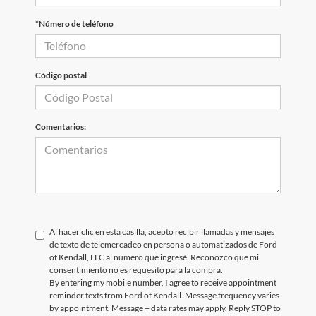
*Número de teléfono
Código postal
Comentarios:
Al hacer clic en esta casilla, acepto recibir llamadas y mensajes
de texto de telemercadeo en persona o automatizados de Ford
of Kendall, LLC al número que ingresé. Reconozco que mi
consentimiento no es requesito para la compra.
By entering my mobile number, I agree to receive appointment
reminder texts from Ford of Kendall. Message frequency varies
by appointment. Message + data rates may apply. Reply STOP to