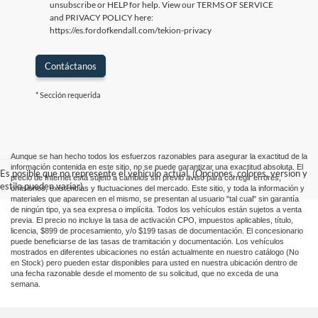
unsubscribe or HELP for help. View our TERMS OF SERVICE
and PRIVACY POLICY here:
https://es.fordofkendall.com/tekion-privacy
Contáctanos
* Sección requerida
Aunque se han hecho todos los esfuerzos razonables para asegurar la exactitud de la
información contenida en este sitio, no se puede garantizar una exactitud absoluta. El
Es posible que no represente el vehiculo actual. (Opciones, colores, version y
precio de Internet está sujeto a cambios sin previo aviso para corregir errores,
estilo pueden variar)
omisiones, existencias y fluctuaciones del mercado. Este sitio, y toda la información y
materiales que aparecen en el mismo, se presentan al usuario "tal cual" sin garantía
de ningún tipo, ya sea expresa o implícita. Todos los vehículos están sujetos a venta
previa. El precio no incluye la tasa de activación CPO, impuestos aplicables, título,
licencia, $899 de procesamiento, y/o $199 tasas de documentación. El concesionario
puede beneficiarse de las tasas de tramitación y documentación. Los vehículos
mostrados en diferentes ubicaciones no están actualmente en nuestro catálogo (No
en Stock) pero pueden estar disponibles para usted en nuestra ubicación dentro de
una fecha razonable desde el momento de su solicitud, que no exceda de una
semana.