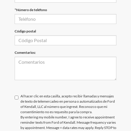
*Número de teléfono
Código postal
Comentarios:
Al hacer clic en esta casilla, acepto recibir llamadas y mensajes
de texto de telemercadeo en persona o automatizados de Ford
of Kendall, LLC al número que ingresé. Reconozco que mi
consentimiento no es requesito para la compra.
By entering my mobile number, I agree to receive appointment
reminder texts from Ford of Kendall. Message frequency varies
by appointment. Message + data rates may apply. Reply STOP to