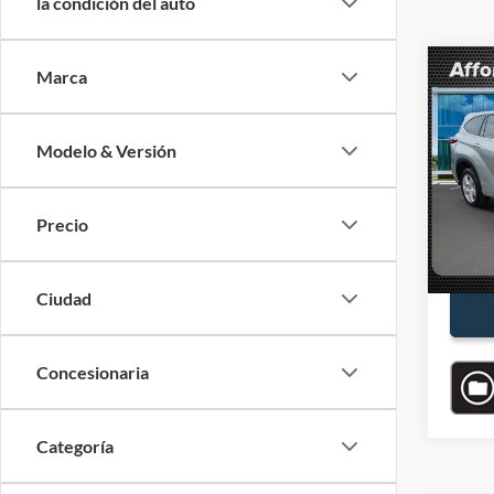
la condición del auto
Co
Marca
$5,
2021
L
SAVI
Modelo & Versión
VIN:
5
Valores
Precio
Precio
80,32
Descu
Precio
Ciudad
Concesionaria
Categoría