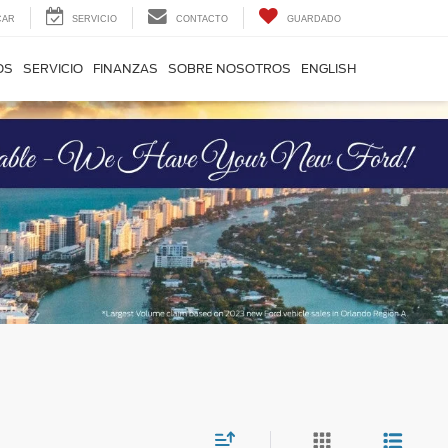
CAR
SERVICIO
CONTACTO
GUARDADO
OS
SERVICIO
FINANZAS
SOBRE NOSOTROS
ENGLISH