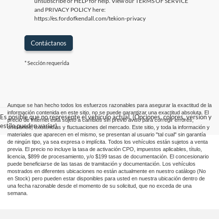
unsubscribe or HELP for help. View our TERMS OF SERVICE
and PRIVACY POLICY here:
https://es.fordofkendall.com/tekion-privacy
Contáctanos
* Sección requerida
Aunque se han hecho todos los esfuerzos razonables para asegurar la exactitud de la
información contenida en este sitio, no se puede garantizar una exactitud absoluta. El
Es posible que no represente el vehiculo actual. (Opciones, colores, version y
precio de Internet está sujeto a cambios sin previo aviso para corregir errores,
estilo pueden variar)
omisiones, existencias y fluctuaciones del mercado. Este sitio, y toda la información y
materiales que aparecen en el mismo, se presentan al usuario "tal cual" sin garantía
de ningún tipo, ya sea expresa o implícita. Todos los vehículos están sujetos a venta
previa. El precio no incluye la tasa de activación CPO, impuestos aplicables, título,
licencia, $899 de procesamiento, y/o $199 tasas de documentación. El concesionario
puede beneficiarse de las tasas de tramitación y documentación. Los vehículos
mostrados en diferentes ubicaciones no están actualmente en nuestro catálogo (No
en Stock) pero pueden estar disponibles para usted en nuestra ubicación dentro de
una fecha razonable desde el momento de su solicitud, que no exceda de una
semana.