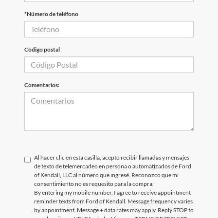
*Número de teléfono
Código postal
Comentarios:
Al hacer clic en esta casilla, acepto recibir llamadas y mensajes
de texto de telemercadeo en persona o automatizados de Ford
of Kendall, LLC al número que ingresé. Reconozco que mi
consentimiento no es requesito para la compra.
By entering my mobile number, I agree to receive appointment
reminder texts from Ford of Kendall. Message frequency varies
by appointment. Message + data rates may apply. Reply STOP to