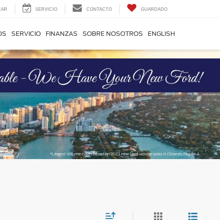
CAR
SERVICIO
CONTACTO
GUARDADO
OS
SERVICIO
FINANZAS
SOBRE NOSOTROS
ENGLISH