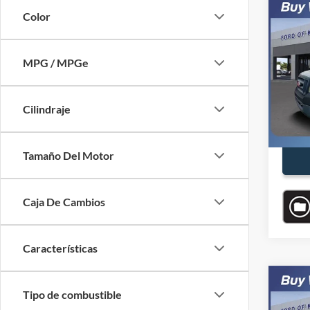
Co
Color
$7,
2007
SAVI
MPG / MPGe
VIN:
1
Modelo
Precio
Availa
Cilindraje
Descu
Precio
Tamaño Del Motor
Caja De Cambios
Características
Co
$5,
Tipo de combustible
2022