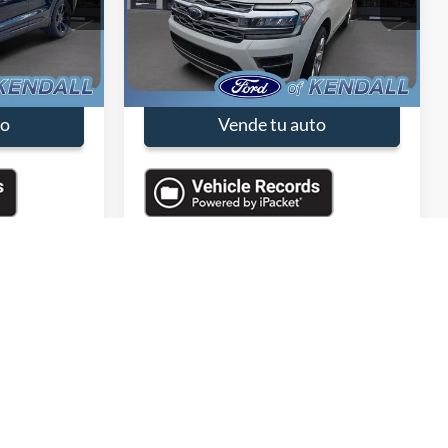
7K
Valores:
REA44972
Modelo:
U1M
$36,990
Precio de Venta:
$69,990
23,040 mi
Ext.
Int.
Ext.
Available
-$4,000
Descuentos
-$5,000
$32,990
Precio con Descuento:
$64,990
to
Vende tu auto
Mostrar:
2
3
4
5
Siguiente
Último
12
o pueden variar)