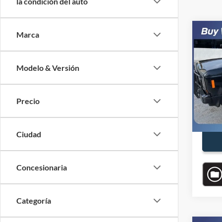
la condición del auto
Co
Marca
$5,
1988
SAVI
Modelo & Versión
VIN:
1
Modelo
Precio
Precio
Availa
Descu
Precio
Ciudad
Concesionaria
Categoría