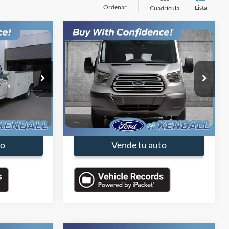
Ordenar
Lista
Cuadrícula
Comparar vehículo
s
$1,990
$16,990
$3,000
m
2018
Ford Transit-350
PRECIO
PRECIO
SAVINGS
DESTACADO
DESTACADO
VIN:
1FTRS4XV2JKA54934
Valores:
JKA54934
Less
Modelo:
S4X
$5,990
Precio de Venta:
$19,990
176,403 mi
Ext.
Int.
Ext.
Int.
Available
-$4,000
Descuentos
-$3,000
$1,990
Precio con Descuento:
$16,990
to
Vende tu auto