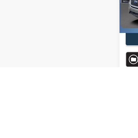
Valores
Precio
Availa
Descu
Precio
Es posibl