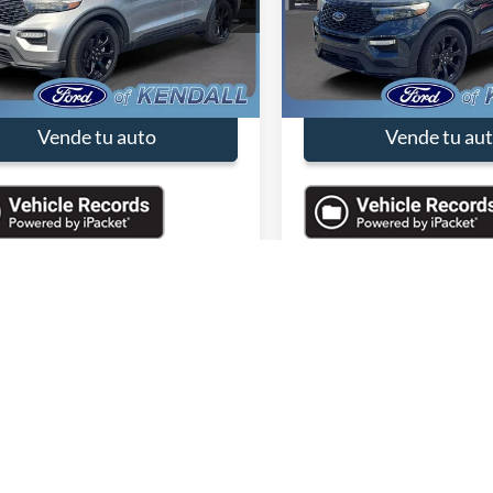
:
PGA99754A
Modelo:
K7K
Valores:
PGA66661A
Modelo:
K
 de Venta:
$36,990
Precio de Venta:
30,075 mi
27,975 mi
Ext.
Int.
ble
Available
entos
-$4,400
Descuentos
 con Descuento:
$32,590
Precio con Descuento:
Vende tu auto
Vende tu au
Primero
Previo
1
e que no represente el vehiculo actual. (Opciones, colores, version y estil