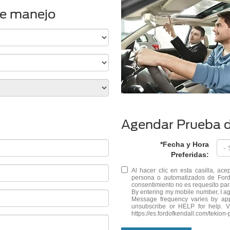
de manejo
Agendar Prueba 
*Fecha y Hora
Preferidas:
Al hacer clic en esta casilla, ac
persona o automatizados de Ford
consentimiento no es requesito par
By entering my mobile number, I ag
Message frequency varies by ap
unsubscribe or HELP for help
https://es.fordofkendall.com/tekion-