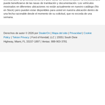
puede beneficiarse de las tasas de tramitación y documentación. Los vehículos
mostrados en diferentes ubicaciones no están actualmente en nuestro catálogo (No
en Stock) pero pueden estar disponibles para usted en nuestra ubicación dentro de
una fecha razonable desde el momento de su solicitud, que no exceda de una
semana.
Derechos de autor © 2026
por
DealerOn
|
Mapa del sitio
|
Privacidad
|
Cookie
Policy
|
Tekion Privacy
| Ford of Kendall, LLC
|
15551 South Dixie
Highway,
Miami,
FL
33157-1897
| Ventas:
888-903-3781