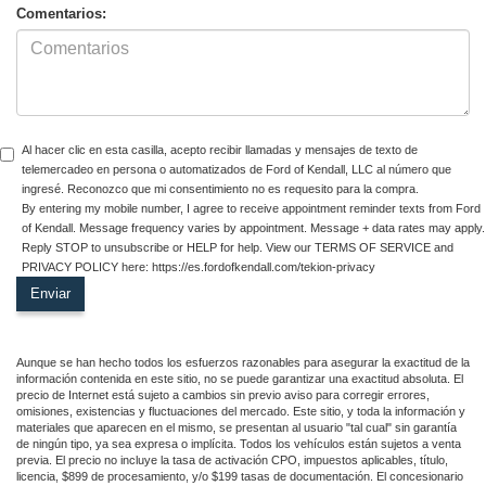
Comentarios:
Al hacer clic en esta casilla, acepto recibir llamadas y mensajes de texto de
telemercadeo en persona o automatizados de Ford of Kendall, LLC al número que
ingresé. Reconozco que mi consentimiento no es requesito para la compra.
By entering my mobile number, I agree to receive appointment reminder texts from Ford
of Kendall. Message frequency varies by appointment. Message + data rates may apply.
Reply STOP to unsubscribe or HELP for help. View our TERMS OF SERVICE and
PRIVACY POLICY here: https://es.fordofkendall.com/tekion-privacy
Aunque se han hecho todos los esfuerzos razonables para asegurar la exactitud de la
información contenida en este sitio, no se puede garantizar una exactitud absoluta. El
precio de Internet está sujeto a cambios sin previo aviso para corregir errores,
omisiones, existencias y fluctuaciones del mercado. Este sitio, y toda la información y
materiales que aparecen en el mismo, se presentan al usuario "tal cual" sin garantía
de ningún tipo, ya sea expresa o implícita. Todos los vehículos están sujetos a venta
previa. El precio no incluye la tasa de activación CPO, impuestos aplicables, título,
licencia, $899 de procesamiento, y/o $199 tasas de documentación. El concesionario