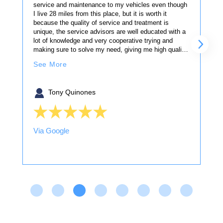
David Gonzalez has been a great
Great dealership, very attentive and will do
service and maintenance to my vehicles even though
representative from this dealership, giving us
what it takes to make sure customers are
I live 28 miles from this place, but it is worth it
a great explanation about every aspect or
always a priority
because the quality of service and treatment is
concern we have about our new vehicle. The
unique, the service advisors are well educated with a
finance team did the same to clear any
lot of knowledge and very cooperative trying and
issues that I had worried about.
making sure to solve my need, giving me high quality
of service and confidence, I have recommended to
See More
my family and friends and they are also very
satisfied.
ARMANDO VAZQUEZ
Alain Rodriguez
Tony Quinones
Via Google