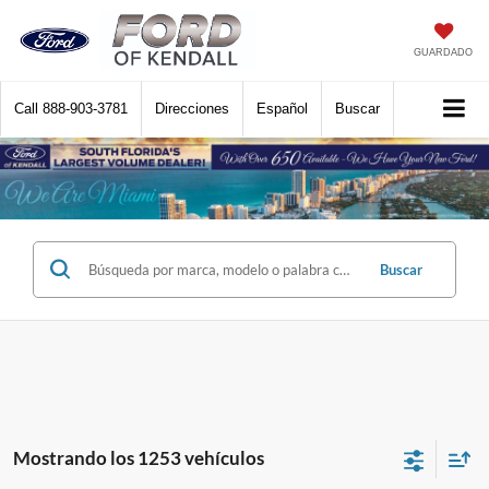
GUARDADO
Call
888-903-3781
Direcciones
Español
Buscar
Buscar
Mostrando los 1253 vehículos