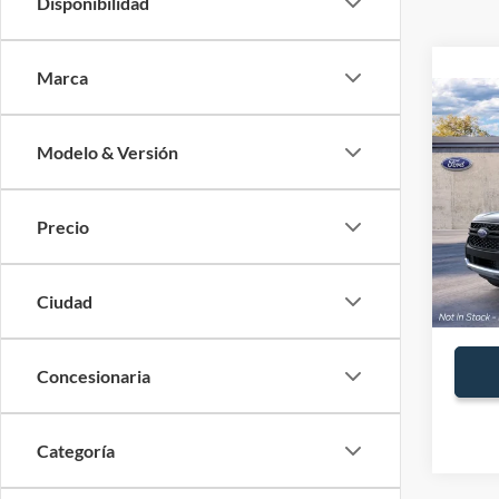
Disponibilidad
Marca
Co
2026
MSRP:
Modelo & Versión
Ford O
VIN:
1
Precio
Precio 
En trá
Ofe
Ciudad
Concesionaria
Categoría