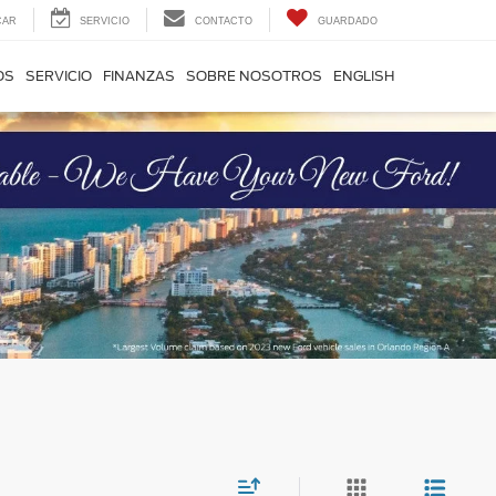
CAR
SERVICIO
CONTACTO
GUARDADO
OS
SERVICIO
FINANZAS
SOBRE NOSOTROS
ENGLISH