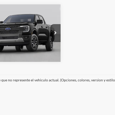
mparar vehículo
Ford Ranger
$61,415
or
FTER4LR4TLE25365
Valores:
STKE25365
:
R4L
Vende tu auto
Ext.
Int.
ible
e que no represente el vehiculo actual. (Opciones, colores, version y estil