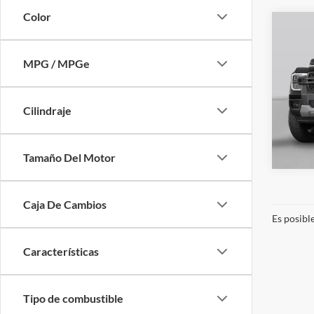
Color
Co
2026
MSRP:
Rapt
MPG / MPGe
VIN:
1
Modelo
Cilindraje
Dispon
Tamaño Del Motor
Caja De Cambios
Es posibl
Características
Tipo de combustible