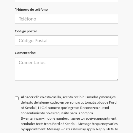
*Número de teléfono
Código postal
Comentarios:
Al hacer clic en esta casilla, acepto recibir llamadas y mensajes
de texto de telemercadeo en persona o automatizados de Ford
of Kendall, LLC al número que ingresé. Reconozco que mi
consentimiento no es requesito para la compra.
By entering my mobile number, I agree to receive appointment
reminder texts from Ford of Kendall. Message frequency varies
by appointment. Message + data rates may apply. Reply STOP to