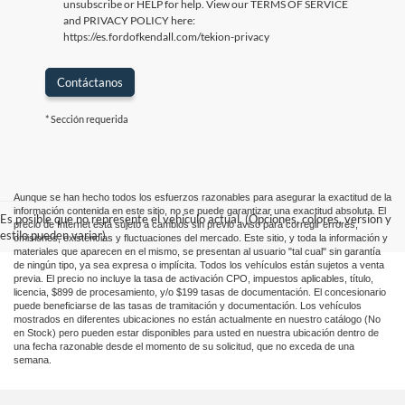
unsubscribe or HELP for help. View our TERMS OF SERVICE
and PRIVACY POLICY here:
https://es.fordofkendall.com/tekion-privacy
Contáctanos
* Sección requerida
Aunque se han hecho todos los esfuerzos razonables para asegurar la exactitud de la
información contenida en este sitio, no se puede garantizar una exactitud absoluta. El
Es posible que no represente el vehiculo actual. (Opciones, colores, version y
precio de Internet está sujeto a cambios sin previo aviso para corregir errores,
estilo pueden variar)
omisiones, existencias y fluctuaciones del mercado. Este sitio, y toda la información y
materiales que aparecen en el mismo, se presentan al usuario "tal cual" sin garantía
de ningún tipo, ya sea expresa o implícita. Todos los vehículos están sujetos a venta
previa. El precio no incluye la tasa de activación CPO, impuestos aplicables, título,
licencia, $899 de procesamiento, y/o $199 tasas de documentación. El concesionario
puede beneficiarse de las tasas de tramitación y documentación. Los vehículos
mostrados en diferentes ubicaciones no están actualmente en nuestro catálogo (No
en Stock) pero pueden estar disponibles para usted en nuestra ubicación dentro de
una fecha razonable desde el momento de su solicitud, que no exceda de una
semana.