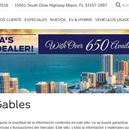
2516
15551 South Dixie Highway
Miami, FL 33157-1897
BUS
OS CLIENTE
ESPECIALES
NUEVOS
EV & HYBRID
VEHÍCULOS USAD
Gables
r la exactitud de la información contenida en este sitio, no se puede garantizar u
encias y fluctuaciones del mercado. Este sitio, y toda la información y materiales q