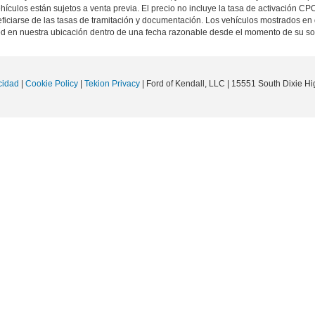
ehículos están sujetos a venta previa. El precio no incluye la tasa de activación CP
iciarse de las tasas de tramitación y documentación. Los vehículos mostrados en 
ted en nuestra ubicación dentro de una fecha razonable desde el momento de su s
cidad
|
Cookie Policy
|
Tekion Privacy
| Ford of Kendall, LLC
|
15551 South Dixie Hi