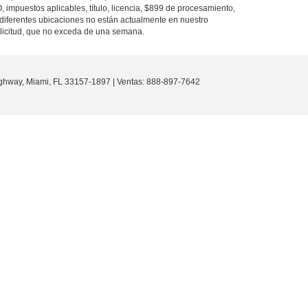
O, impuestos aplicables, título, licencia, $899 de procesamiento,
diferentes ubicaciones no están actualmente en nuestro
olicitud, que no exceda de una semana.
ghway,
Miami,
FL
33157-1897
| Ventas:
888-897-7642