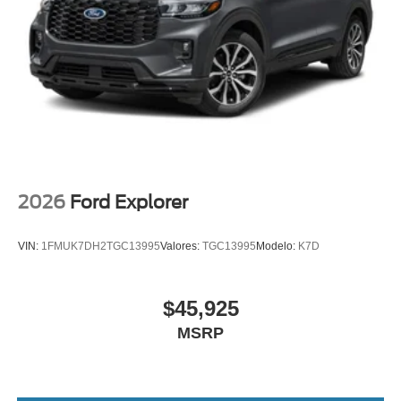
2026
Ford Explorer
VIN:
1FMUK7DH2TGC13995
Valores:
TGC13995
Modelo:
K7D
$45,925
MSRP