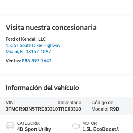
Visita nuestra concesionaria
Ford of Kendall, LLC
15551 South Dixie Highway
Miami
,
FL
33157-1897
Ventas:
888-897-7642
Información del vehículo
VIN:
#Inventario:
Código del
3FMCR9BN5TRE83310
TRE83310
Modelo:
R9B
CATEGORÍA
MOTOR
4D Sport Utility
1.5L EcoBoost®