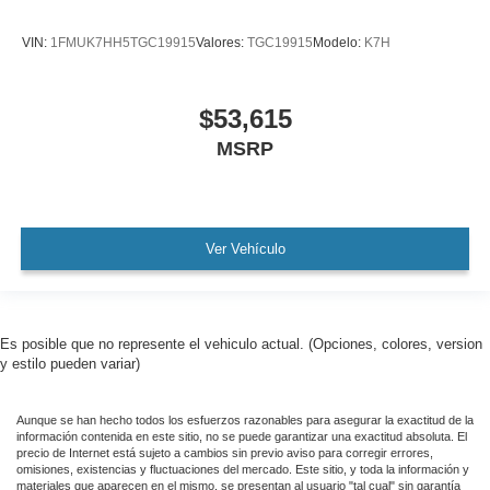
VIN:
1FMUK7HH5TGC19915
Valores:
TGC19915
Modelo:
K7H
$53,615
MSRP
Ver Vehículo
Es posible que no represente el vehiculo actual. (Opciones, colores, version
y estilo pueden variar)
Aunque se han hecho todos los esfuerzos razonables para asegurar la exactitud de la
información contenida en este sitio, no se puede garantizar una exactitud absoluta. El
precio de Internet está sujeto a cambios sin previo aviso para corregir errores,
omisiones, existencias y fluctuaciones del mercado. Este sitio, y toda la información y
materiales que aparecen en el mismo, se presentan al usuario "tal cual" sin garantía