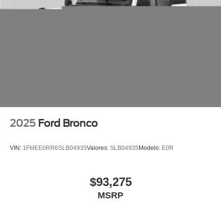
2025
Ford Bronco
VIN:
1FMEE0RR6SLB04935
Valores:
SLB04935
Modelo:
E0R
$93,275
MSRP