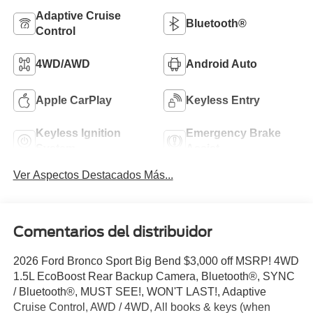
Adaptive Cruise
Bluetooth®
Control
4WD/AWD
Android Auto
Apple CarPlay
Keyless Entry
Keyless Ignition
Emergency Brake
System
Assist
Ver Aspectos Destacados Más...
Comentarios del distribuidor
2026 Ford Bronco Sport Big Bend $3,000 off MSRP! 4WD
1.5L EcoBoost Rear Backup Camera, Bluetooth®, SYNC
/ Bluetooth®, MUST SEE!, WON'T LAST!, Adaptive
Cruise Control, AWD / 4WD, All books & keys (when