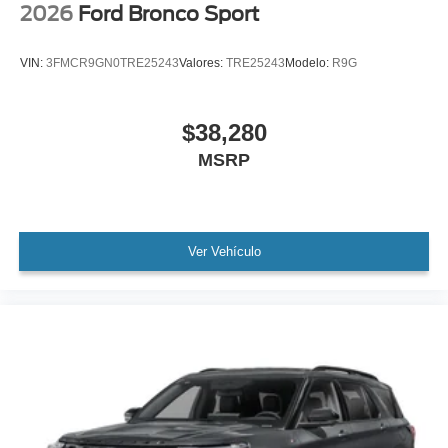
2026
Ford Bronco Sport
VIN:
3FMCR9GN0TRE25243
Valores:
TRE25243
Modelo:
R9G
$38,280
MSRP
Ver Vehículo