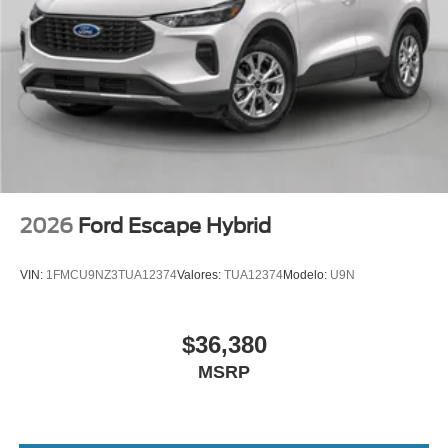
2026
Ford Escape Hybrid
VIN:
1FMCU9NZ3TUA12374
Valores:
TUA12374
Modelo:
U9N
$36,380
MSRP