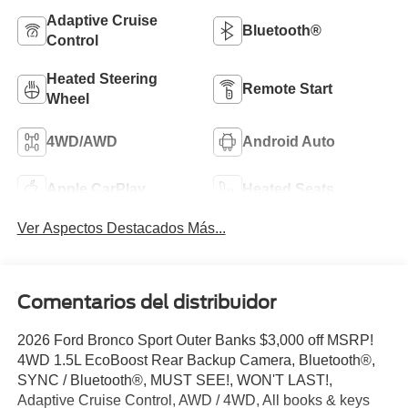
Adaptive Cruise
Bluetooth®
Control
Heated Steering
Remote Start
Wheel
4WD/AWD
Android Auto
Apple CarPlay
Heated Seats
Ver Aspectos Destacados Más...
Comentarios del distribuidor
2026 Ford Bronco Sport Outer Banks $3,000 off MSRP!
4WD 1.5L EcoBoost Rear Backup Camera, Bluetooth®,
SYNC / Bluetooth®, MUST SEE!, WON'T LAST!,
Adaptive Cruise Control, AWD / 4WD, All books & keys