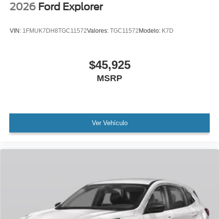
2026
Ford Explorer
VIN:
1FMUK7DH8TGC11572
Valores:
TGC11572
Modelo:
K7D
$45,925
MSRP
Ver Vehículo