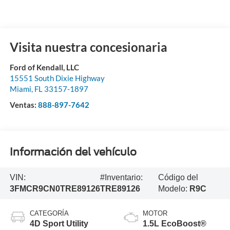
Visita nuestra concesionaria
Ford of Kendall, LLC
15551 South Dixie Highway
Miami
,
FL
33157-1897
Ventas:
888-897-7642
Información del vehículo
VIN:
#Inventario:
Código del
3FMCR9CN0TRE89126
TRE89126
Modelo:
R9C
CATEGORÍA
MOTOR
4D Sport Utility
1.5L EcoBoost®