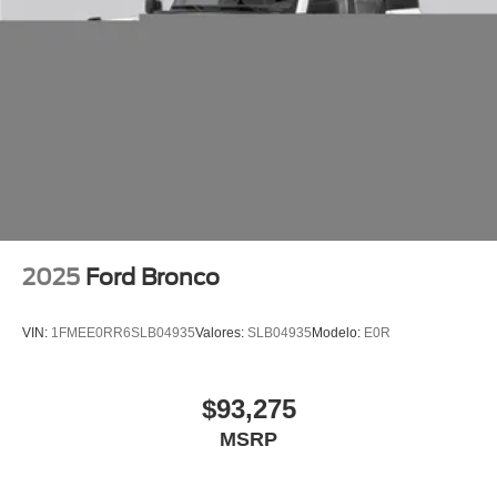
2025
Ford Bronco
VIN:
1FMEE0RR6SLB04935
Valores:
SLB04935
Modelo:
E0R
$93,275
MSRP