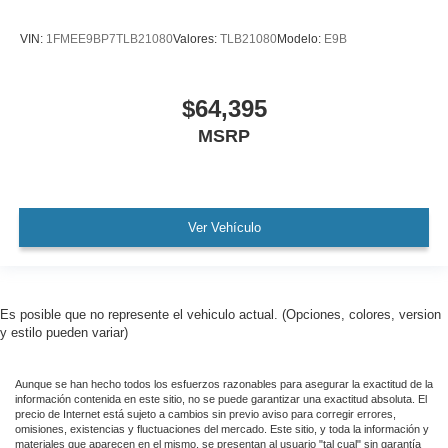
VIN:
1FMEE9BP7TLB21080
Valores:
TLB21080
Modelo:
E9B
$64,395
MSRP
Ver Vehículo
Es posible que no represente el vehiculo actual. (Opciones, colores, version
y estilo pueden variar)
Aunque se han hecho todos los esfuerzos razonables para asegurar la exactitud de la
información contenida en este sitio, no se puede garantizar una exactitud absoluta. El
precio de Internet está sujeto a cambios sin previo aviso para corregir errores,
omisiones, existencias y fluctuaciones del mercado. Este sitio, y toda la información y
materiales que aparecen en el mismo, se presentan al usuario "tal cual" sin garantía