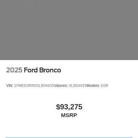
2025
Ford Bronco
VIN:
1FMEE0RR6SLB04935
Valores:
SLB04935
Modelo:
E0R
$93,275
MSRP