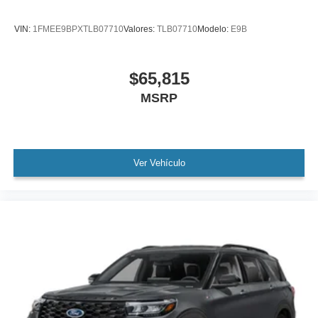
VIN:
1FMEE9BPXTLB07710
Valores:
TLB07710
Modelo:
E9B
$65,815
MSRP
Ver Vehículo