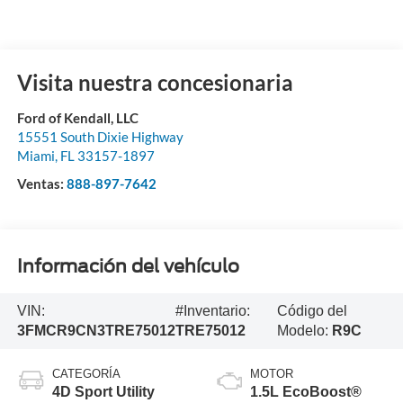
Visita nuestra concesionaria
Ford of Kendall, LLC
15551 South Dixie Highway
Miami
,
FL
33157-1897
Ventas:
888-897-7642
Información del vehículo
VIN:
#Inventario:
Código del
3FMCR9CN3TRE75012
TRE75012
Modelo:
R9C
CATEGORÍA
MOTOR
4D Sport Utility
1.5L EcoBoost®