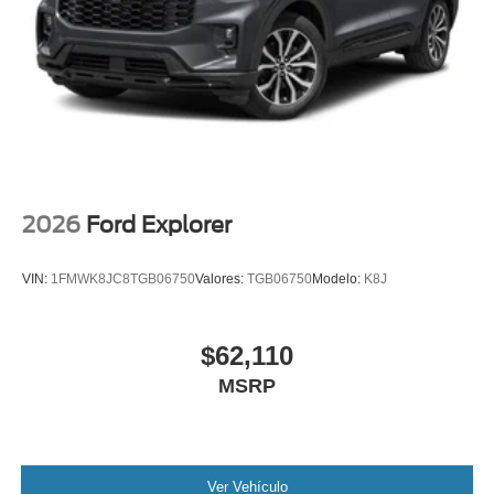
2026
Ford Explorer
VIN:
1FMWK8JC8TGB06750
Valores:
TGB06750
Modelo:
K8J
$62,110
MSRP
Ver Vehículo