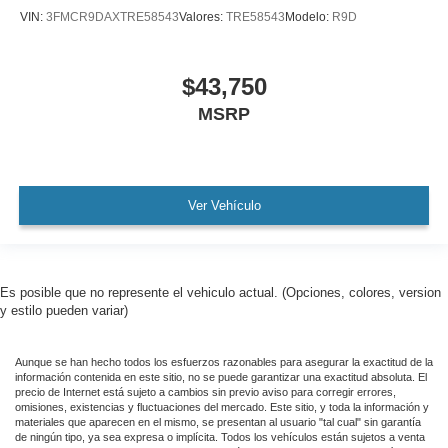
VIN:
3FMCR9DAXTRE58543
Valores:
TRE58543
Modelo:
R9D
$43,750
MSRP
Ver Vehículo
Es posible que no represente el vehiculo actual. (Opciones, colores, version
y estilo pueden variar)
Aunque se han hecho todos los esfuerzos razonables para asegurar la exactitud de la
información contenida en este sitio, no se puede garantizar una exactitud absoluta. El
precio de Internet está sujeto a cambios sin previo aviso para corregir errores,
omisiones, existencias y fluctuaciones del mercado. Este sitio, y toda la información y
materiales que aparecen en el mismo, se presentan al usuario "tal cual" sin garantía
de ningún tipo, ya sea expresa o implícita. Todos los vehículos están sujetos a venta