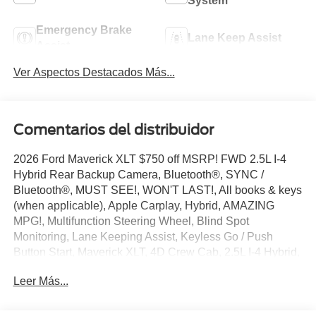
System
Emergency Brake
Lane Keep Assist
Assist
Ver Aspectos Destacados Más...
Comentarios del distribuidor
2026 Ford Maverick XLT $750 off MSRP! FWD 2.5L I-4
Hybrid Rear Backup Camera, Bluetooth®, SYNC /
Bluetooth®, MUST SEE!, WON'T LAST!, All books & keys
(when applicable), Apple Carplay, Hybrid, AMAZING
MPG!, Multifunction Steering Wheel, Blind Spot
Monitoring, Lane Keeping Assist, Keyless Go / Push
Button Start, Maverick XLT, 4D Crew Cab, 2.5L I-4 Hybrid,
FWD, Shadow Black, 4-Wheel Disc Brakes, 6 Speakers,
Leer Más...
ABS brakes, Air Conditioning, AM/FM radio: SiriusXM
with 360L, Apple CarPlay/Android Auto, Auto High
Beams, Automatic temperature control, BLIS with Cross-