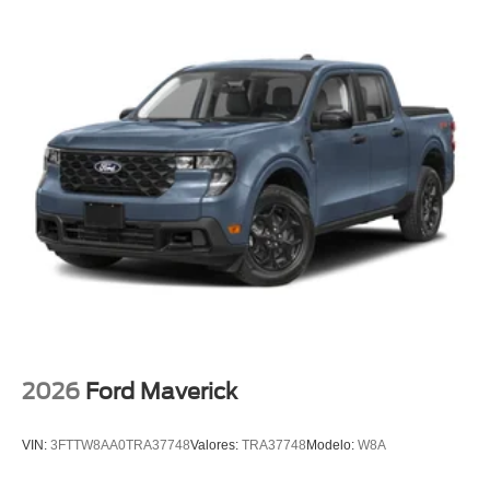
2026
Ford Maverick
VIN:
3FTTW8AA0TRA37748
Valores:
TRA37748
Modelo:
W8A