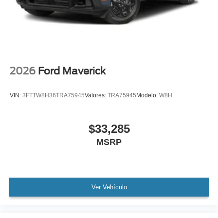
2026
Ford Maverick
VIN:
3FTTW8H36TRA75945
Valores:
TRA75945
Modelo:
W8H
$33,285
MSRP
Ver Vehículo