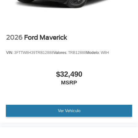
2026
Ford Maverick
VIN:
3FTTW8H39TRB12888
Valores:
TRB12888
Modelo:
W8H
$32,490
MSRP
Ver Vehículo