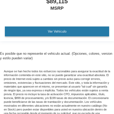
$89,115
MSRP
Ver Vehículo
Es posible que no represente el vehiculo actual. (Opciones, colores, version
y estilo pueden variar)
Aunque se han hecho todos los esfuerzos razonables para asegurar la exactitud de la
información contenida en este sitio, no se puede garantizar una exactitud absoluta. El
precio de Internet está sujeto a cambios sin previo aviso para corregir errores,
omisiones, existencias y fluctuaciones del mercado. Este sitio, y toda la información y
materiales que aparecen en el mismo, se presentan al usuario "tal cual" sin garantía
de ningún tipo, ya sea expresa o implícita. Todos los vehículos están sujetos a venta
previa. El precio no incluye la tasa de activación CPO, impuestos aplicables, título,
licencia, $899 de procesamiento, y/o $199 tasas de documentación. El concesionario
puede beneficiarse de las tasas de tramitación y documentación. Los vehículos
mostrados en diferentes ubicaciones no están actualmente en nuestro catálogo (No
en Stock) pero pueden estar disponibles para usted en nuestra ubicación dentro de
una fecha razonable desde el momento de su solicitud, que no exceda de una