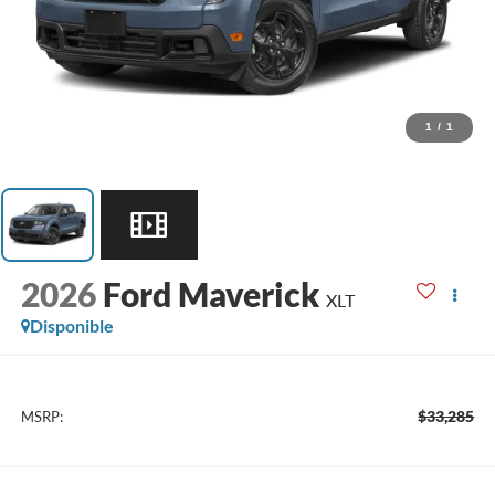
1
/
1
2026
Ford Maverick
XLT
Disponible
$33,285
MSRP: