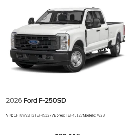
2026
Ford F-250SD
VIN:
1FT8W2BT2TEF45127
Valores:
TEF45127
Modelo:
W2B