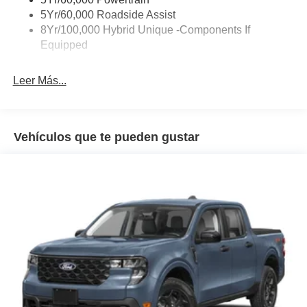
wheel mounted audio controls, SYNC 4, Telescoping
Trailer Tow Hitch
5Yr/60,000 Roadside Assist
steering wheel, Tilt steering wheel, Traction control, Trip
8Yr/100,000 Hybrid Unique -Components If
Wipers- Intermittent
computer, Unique Cloth Front Bucket Seats, Wheels: 17
Equipped
Carbonized Gray Painted Aluminum.
Leer Más...
42/35 City/Highway MPG
Vehículos que te pueden gustar