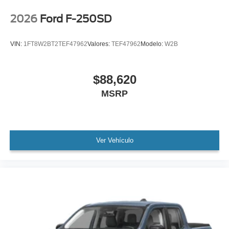
2026
Ford F-250SD
VIN:
1FT8W2BT2TEF47962
Valores:
TEF47962
Modelo:
W2B
$88,620
MSRP
Ver Vehículo