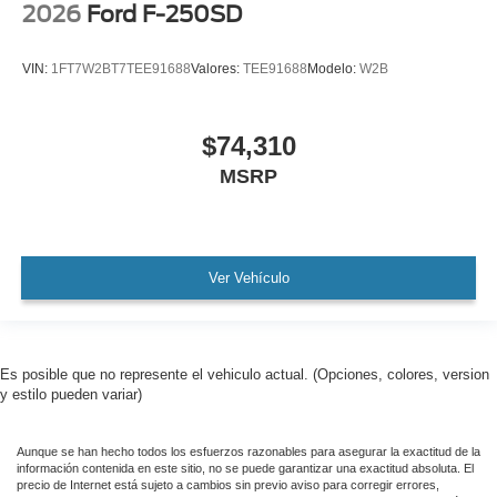
2026
Ford F-250SD
VIN:
1FT7W2BT7TEE91688
Valores:
TEE91688
Modelo:
W2B
$74,310
MSRP
Ver Vehículo
Es posible que no represente el vehiculo actual. (Opciones, colores, version
y estilo pueden variar)
Aunque se han hecho todos los esfuerzos razonables para asegurar la exactitud de la
información contenida en este sitio, no se puede garantizar una exactitud absoluta. El
precio de Internet está sujeto a cambios sin previo aviso para corregir errores,