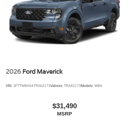
2026
Ford Maverick
VIN:
3FTTW8HA4TRA62173
Valores:
TRA62173
Modelo:
W8H
$31,490
MSRP