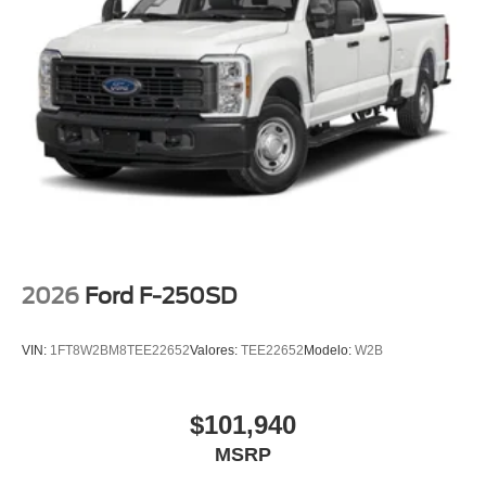
2026
Ford F-250SD
VIN:
1FT8W2BM8TEE22652
Valores:
TEE22652
Modelo:
W2B
$101,940
MSRP