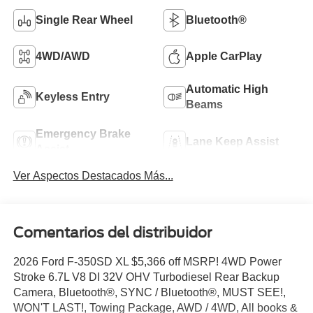
Single Rear Wheel
Bluetooth®
4WD/AWD
Apple CarPlay
Automatic High
Keyless Entry
Beams
Emergency Brake
Lane Keep Assist
Assist
Ver Aspectos Destacados Más...
Comentarios del distribuidor
2026 Ford F-350SD XL $5,366 off MSRP! 4WD Power
Stroke 6.7L V8 DI 32V OHV Turbodiesel Rear Backup
Camera, Bluetooth®, SYNC / Bluetooth®, MUST SEE!,
WON'T LAST!, Towing Package, AWD / 4WD, All books &