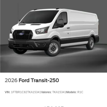
2026
Ford Transit-250
VIN:
1FTBR1C82TKA15341
Valores:
TKA15341
Modelo:
R1C