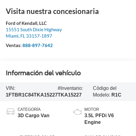
Visita nuestra concesionaria
Ford of Kendall, LLC
15551 South Dixie Highway
Miami
,
FL
33157-1897
Ventas:
888-897-7642
Información del vehículo
VIN:
#Inventario:
Código del
1FTBR1C84TKA15227
TKA15227
Modelo:
R1C
CATEGORÍA
MOTOR
3D Cargo Van
3.5L PFDi V6
Engine