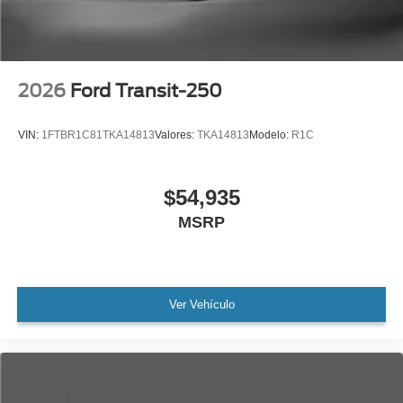
2026
Ford Transit-250
VIN:
1FTBR1C81TKA14813
Valores:
TKA14813
Modelo:
R1C
$54,935
MSRP
Ver Vehículo