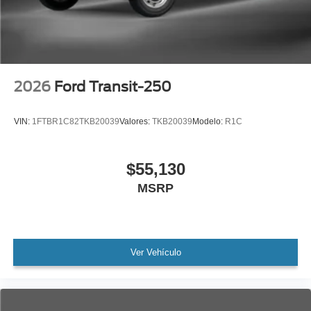
2026
Ford Transit-250
VIN:
1FTBR1C82TKB20039
Valores:
TKB20039
Modelo:
R1C
$55,130
MSRP
Ver Vehículo