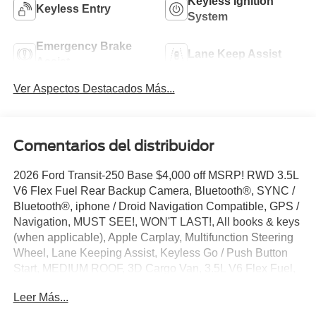
Keyless Ignition
Keyless Entry
System
Emergency Brake
Lane Keep Assist
Assist
Ver Aspectos Destacados Más...
Comentarios del distribuidor
2026 Ford Transit-250 Base $4,000 off MSRP! RWD 3.5L
V6 Flex Fuel Rear Backup Camera, Bluetooth®, SYNC /
Bluetooth®, iphone / Droid Navigation Compatible, GPS /
Navigation, MUST SEE!, WON'T LAST!, All books & keys
(when applicable), Apple Carplay, Multifunction Steering
Wheel, Lane Keeping Assist, Keyless Go / Push Button
Start, MEDIUM ROOF, 3D Cargo Van, 3.5L V6 Flex Fuel,
RWD, Oxford White, 2 Additional Keys (4 Total), 253-
Leer Más...
Degree Rear Door Opening, 3.73 Axle Ratio, 4 Speakers,
4-Wheel Disc Brakes, 6 Cargo Tie-Down Hooks, ABS