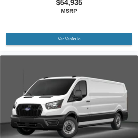
$54,935
MSRP
Ver Vehículo