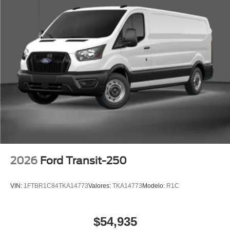
2026
Ford Transit-250
VIN:
1FTBR1C84TKA14773
Valores:
TKA14773
Modelo:
R1C
$54,935