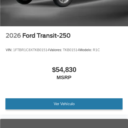
2026
Ford Transit-250
VIN:
1FTBR1C8XTKB01514
Valores:
TKB01514
Modelo:
R1C
$54,830
MSRP
Ver Vehículo