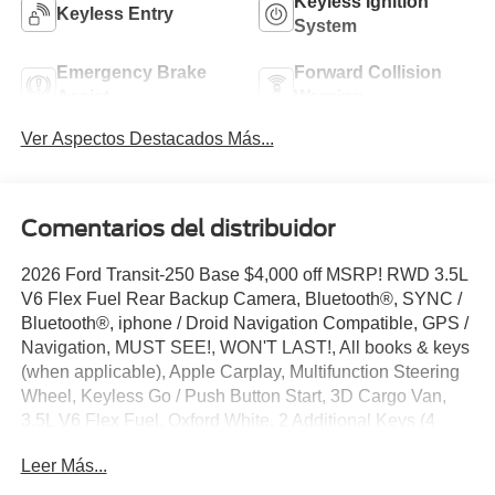
Keyless Ignition
Keyless Entry
System
Emergency Brake
Forward Collision
Assist
Warning
Ver Aspectos Destacados Más...
Comentarios del distribuidor
2026 Ford Transit-250 Base $4,000 off MSRP! RWD 3.5L
V6 Flex Fuel Rear Backup Camera, Bluetooth®, SYNC /
Bluetooth®, iphone / Droid Navigation Compatible, GPS /
Navigation, MUST SEE!, WON'T LAST!, All books & keys
(when applicable), Apple Carplay, Multifunction Steering
Wheel, Keyless Go / Push Button Start, 3D Cargo Van,
3.5L V6 Flex Fuel, Oxford White, 2 Additional Keys (4
Total), 253-Degree Rear Door Opening, 3.73 Axle Ratio, 4
Leer Más...
Speakers, 4-Wheel Disc Brakes, 6 Cargo Tie-Down
Hooks, ABS brakes, Air Conditioning, AM/FM Stereo,