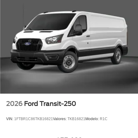
2026
Ford Transit-250
VIN:
1FTBR1C86TKB16821
Valores:
TKB16821
Modelo:
R1C