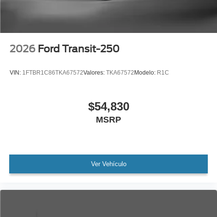
2026
Ford Transit-250
VIN:
1FTBR1C86TKA67572
Valores:
TKA67572
Modelo:
R1C
$54,830
MSRP
Ver Vehículo