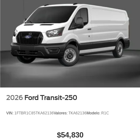
2026
Ford Transit-250
VIN:
1FTBR1C85TKA62136
Valores:
TKA62136
Modelo:
R1C
$54,830