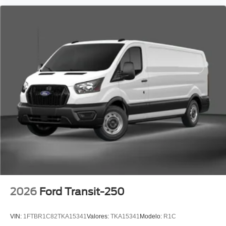
2026
Ford Transit-250
VIN:
1FTBR1C82TKA15341
Valores:
TKA15341
Modelo:
R1C