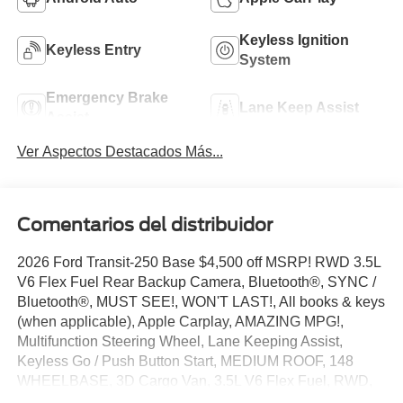
Keyless Ignition
Keyless Entry
System
Emergency Brake
Lane Keep Assist
Assist
Ver Aspectos Destacados Más...
Comentarios del distribuidor
2026 Ford Transit-250 Base $4,500 off MSRP! RWD 3.5L
V6 Flex Fuel Rear Backup Camera, Bluetooth®, SYNC /
Bluetooth®, MUST SEE!, WON'T LAST!, All books & keys
(when applicable), Apple Carplay, AMAZING MPG!,
Multifunction Steering Wheel, Lane Keeping Assist,
Keyless Go / Push Button Start, MEDIUM ROOF, 148
WHEELBASE, 3D Cargo Van, 3.5L V6 Flex Fuel, RWD,
Oxford White, 2 Additional Keys (4 Total), 3.73 Axle Ratio,