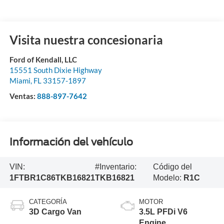
Visita nuestra concesionaria
Ford of Kendall, LLC
15551 South Dixie Highway
Miami
,
FL
33157-1897
Ventas:
888-897-7642
Información del vehículo
VIN:
#Inventario:
Código del
1FTBR1C86TKB16821
TKB16821
Modelo:
R1C
CATEGORÍA
MOTOR
3D Cargo Van
3.5L PFDi V6
Engine