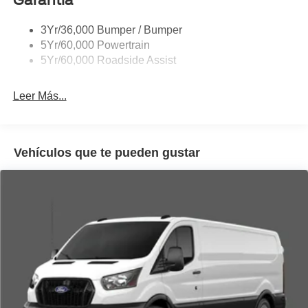
with Black Hubcap.
Tire Inflator/Sealant Kit
3Yr/36,000 Bumper / Bumper
Wipers - Rain-Sensing
5Yr/60,000 Powertrain
5Yr/60,000 Roadside Assist
Leer Más...
Vehículos que te pueden gustar