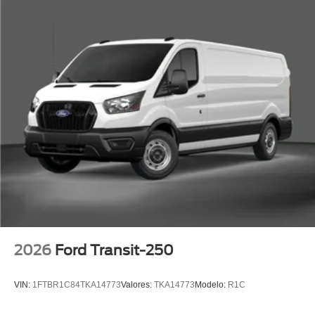
2026
Ford Transit-250
VIN:
1FTBR1C84TKA14773
Valores:
TKA14773
Modelo:
R1C