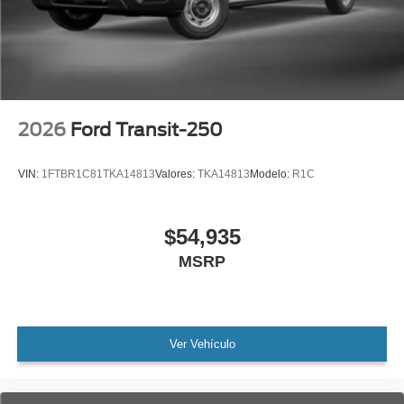
2026
Ford Transit-250
VIN:
1FTBR1C81TKA14813
Valores:
TKA14813
Modelo:
R1C
$54,935
MSRP
Ver Vehículo