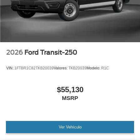
2026
Ford Transit-250
VIN:
1FTBR1C82TKB20039
Valores:
TKB20039
Modelo:
R1C
$55,130
MSRP
Ver Vehículo