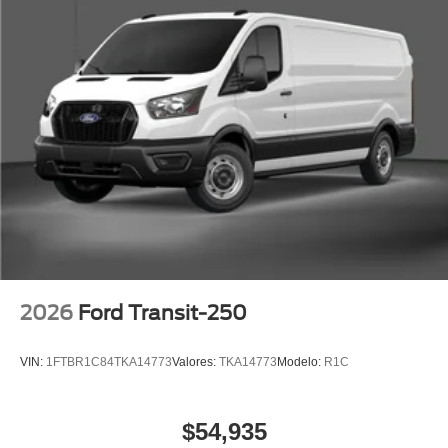
2026
Ford Transit-250
VIN:
1FTBR1C84TKA14773
Valores:
TKA14773
Modelo:
R1C
$54,935