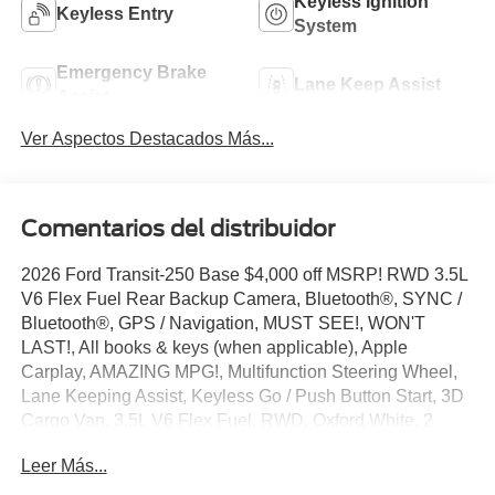
Keyless Ignition
Keyless Entry
System
Emergency Brake
Lane Keep Assist
Assist
Ver Aspectos Destacados Más...
Comentarios del distribuidor
2026 Ford Transit-250 Base $4,000 off MSRP! RWD 3.5L
V6 Flex Fuel Rear Backup Camera, Bluetooth®, SYNC /
Bluetooth®, GPS / Navigation, MUST SEE!, WON'T
LAST!, All books & keys (when applicable), Apple
Carplay, AMAZING MPG!, Multifunction Steering Wheel,
Lane Keeping Assist, Keyless Go / Push Button Start, 3D
Cargo Van, 3.5L V6 Flex Fuel, RWD, Oxford White, 2
Additional Keys (4 Total), 253-Degree Rear Door
Leer Más...
Opening, 3.73 Axle Ratio, 4 Speakers, 4-Wheel Disc
Brakes, 6 Cargo Tie-Down Hooks, ABS brakes, Air