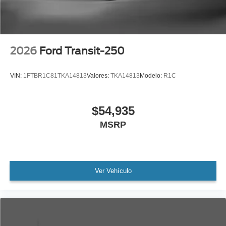
2026
Ford Transit-250
VIN:
1FTBR1C81TKA14813
Valores:
TKA14813
Modelo:
R1C
$54,935
MSRP
Ver Vehículo