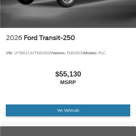
2026
Ford Transit-250
VIN:
1FTBR1C82TKB20039
Valores:
TKB20039
Modelo:
R1C
$55,130
MSRP
Ver Vehículo