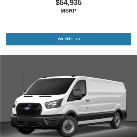
$54,935
MSRP
Ver Vehículo