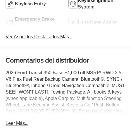
Keyless Ignition
Keyless Entry
System
Emergency Brake
Lane Keep Assist
Assist
Ver Aspectos Destacados Más...
Comentarios del distribuidor
2026 Ford Transit-350 Base $4,000 off MSRP! RWD 3.5L
V6 Flex Fuel Rear Backup Camera, Bluetooth®, SYNC /
Bluetooth®, iphone / Droid Navigation Compatible, MUST
SEE!, WON'T LAST!, Towing Package, All books & keys
(when applicable), Apple Carplay, Multifunction Steering
Wheel, Lane Keeping Assist, Keyless Go / Push Button
Start, HIGH ROOF, EXT BODY, 3D Extended Cargo Van,
3.5L V6 Flex Fuel, Oxford White, Dark Palazzo Gray
Leer Más...
Vinyl, 2 Additional Keys (4 Total), 4 Speakers, 4-Wheel
Disc Brakes, 4.10 Limited-Slip Axle Ratio, ABS brakes, Air