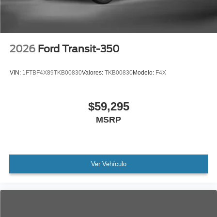
2026
Ford Transit-350
VIN:
1FTBF4X89TKB00830
Valores:
TKB00830
Modelo:
F4X
$59,295
MSRP
Ver Vehículo