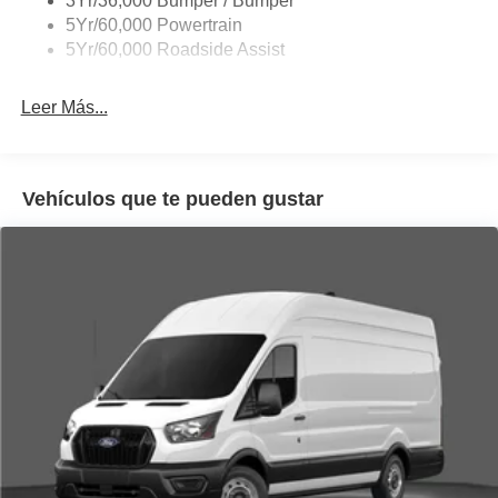
3Yr/36,000 Bumper / Bumper
Tire Inflator/Sealant Kit
5Yr/60,000 Powertrain
Wipers - Rain-Sensing
5Yr/60,000 Roadside Assist
Leer Más...
Vehículos que te pueden gustar