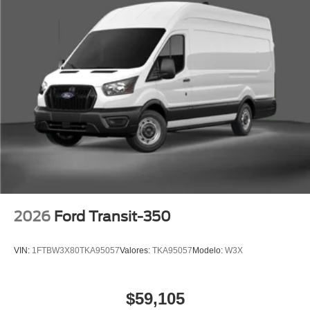
2026
Ford Transit-350
VIN:
1FTBW3X80TKA95057
Valores:
TKA95057
Modelo:
W3X
$59,105