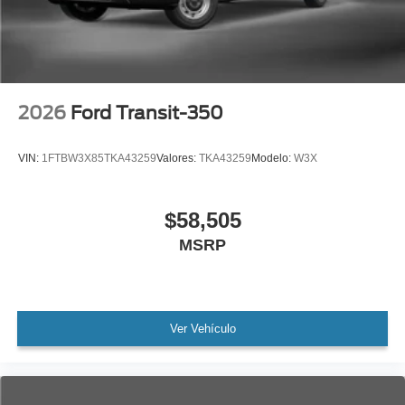
2026
Ford Transit-350
VIN:
1FTBW3X85TKA43259
Valores:
TKA43259
Modelo:
W3X
$58,505
MSRP
Ver Vehículo