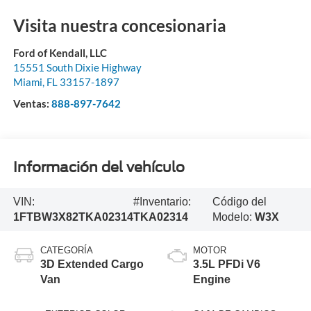
Visita nuestra concesionaria
Ford of Kendall, LLC
15551 South Dixie Highway
Miami
,
FL
33157-1897
Ventas:
888-897-7642
Información del vehículo
VIN:
#Inventario:
Código del
1FTBW3X82TKA02314
TKA02314
Modelo:
W3X
CATEGORÍA
MOTOR
3D Extended Cargo
3.5L PFDi V6
Van
Engine