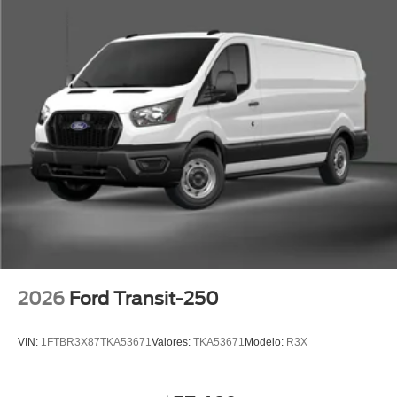
2026
Ford Transit-250
VIN:
1FTBR3X87TKA53671
Valores:
TKA53671
Modelo:
R3X