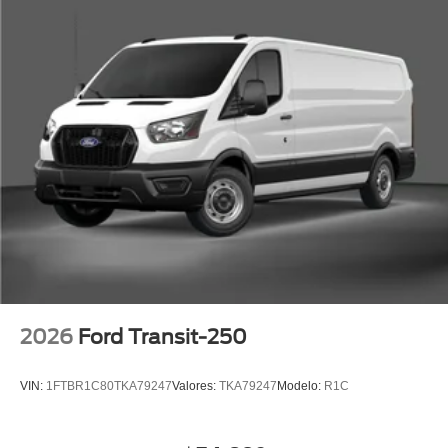
2026
Ford Transit-250
VIN:
1FTBR1C80TKA79247
Valores:
TKA79247
Modelo:
R1C