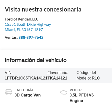
Visita nuestra concesionaria
Ford of Kendall, LLC
15551 South Dixie Highway
Miami
,
FL
33157-1897
Ventas:
888-897-7642
Información del vehículo
VIN:
#Inventario:
Código del
1FTBR1C85TKA14121
TKA14121
Modelo:
R1C
CATEGORÍA
MOTOR
3D Cargo Van
3.5L PFDi V6
Engine