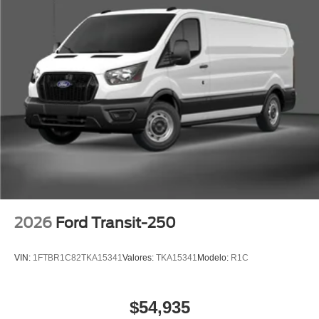
2026
Ford Transit-250
VIN:
1FTBR1C82TKA15341
Valores:
TKA15341
Modelo:
R1C
$54,935