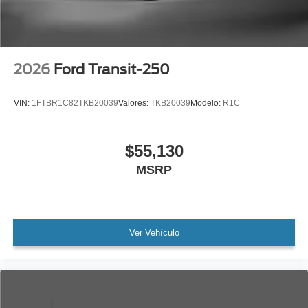
2026
Ford Transit-250
VIN:
1FTBR1C82TKB20039
Valores:
TKB20039
Modelo:
R1C
$55,130
MSRP
Ver Vehículo