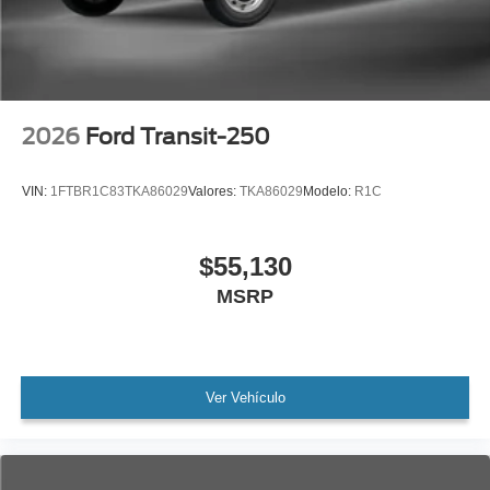
2026
Ford Transit-250
VIN:
1FTBR1C83TKA86029
Valores:
TKA86029
Modelo:
R1C
$55,130
MSRP
Ver Vehículo