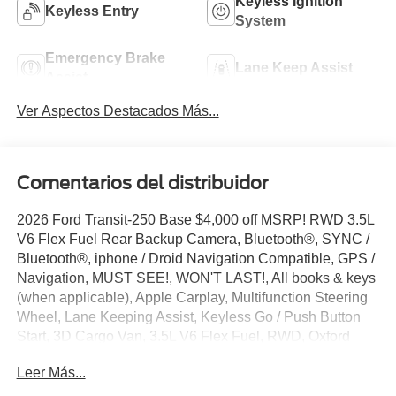
Keyless Ignition
Keyless Entry
System
Emergency Brake
Lane Keep Assist
Assist
Ver Aspectos Destacados Más...
Comentarios del distribuidor
2026 Ford Transit-250 Base $4,000 off MSRP! RWD 3.5L
V6 Flex Fuel Rear Backup Camera, Bluetooth®, SYNC /
Bluetooth®, iphone / Droid Navigation Compatible, GPS /
Navigation, MUST SEE!, WON'T LAST!, All books & keys
(when applicable), Apple Carplay, Multifunction Steering
Wheel, Lane Keeping Assist, Keyless Go / Push Button
Start, 3D Cargo Van, 3.5L V6 Flex Fuel, RWD, Oxford
White, 2 Additional Keys (4 Total), 3.73 Axle Ratio, 4
Leer Más...
Speakers, 4-Wheel Disc Brakes, ABS brakes, Air
Conditioning, AM/FM radio, AM/FM Stereo, Apple