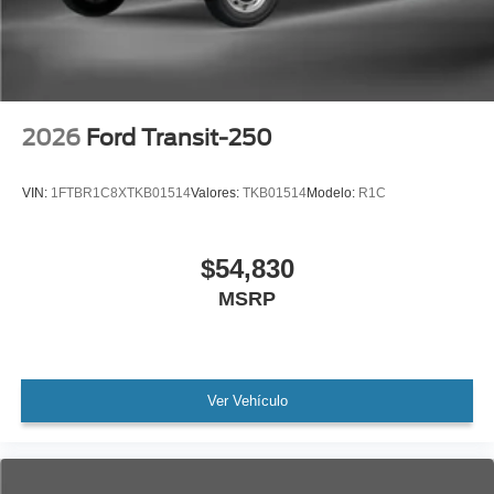
2026
Ford Transit-250
VIN:
1FTBR1C8XTKB01514
Valores:
TKB01514
Modelo:
R1C
$54,830
MSRP
Ver Vehículo