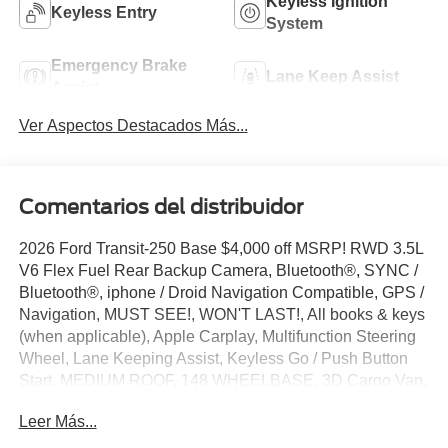
Keyless Ignition
Keyless Entry
System
Emergency Brake
Lane Keep Assist
Assist
Ver Aspectos Destacados Más...
Comentarios del distribuidor
2026 Ford Transit-250 Base $4,000 off MSRP! RWD 3.5L
V6 Flex Fuel Rear Backup Camera, Bluetooth®, SYNC /
Bluetooth®, iphone / Droid Navigation Compatible, GPS /
Navigation, MUST SEE!, WON'T LAST!, All books & keys
(when applicable), Apple Carplay, Multifunction Steering
Wheel, Lane Keeping Assist, Keyless Go / Push Button
Start, MEDIUM ROOF, 148 WHEELBASE, 3D Cargo Van,
3.5L V6 Flex Fuel, Oxford White, 2 Additional Keys (4
Leer Más...
Total), 3.73 Axle Ratio, 4 Speakers, 4-Wheel Disc Brakes,
ABS brakes, Air Conditioning, AM/FM Stereo, Apple