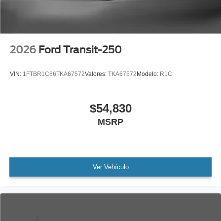
2026
Ford Transit-250
VIN:
1FTBR1C86TKA67572
Valores:
TKA67572
Modelo:
R1C
$54,830
MSRP
Ver Vehículo