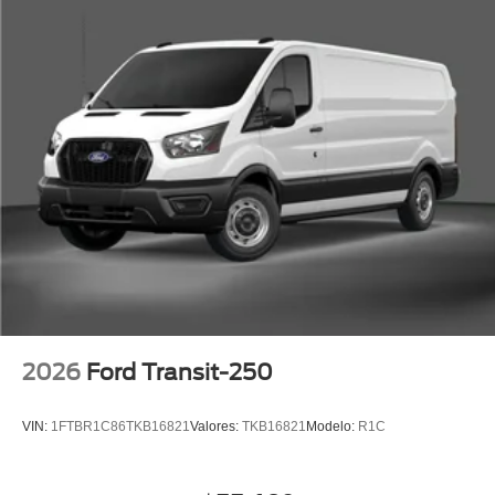
2026
Ford Transit-250
VIN:
1FTBR1C86TKB16821
Valores:
TKB16821
Modelo:
R1C