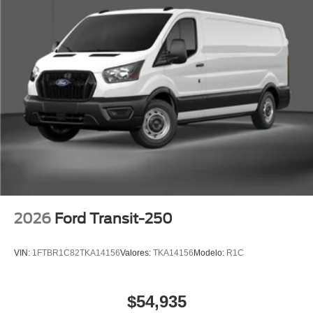
2026
Ford Transit-250
VIN:
1FTBR1C82TKA14156
Valores:
TKA14156
Modelo:
R1C
$54,935