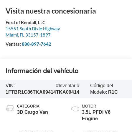
Visita nuestra concesionaria
Ford of Kendall, LLC
15551 South Dixie Highway
Miami
,
FL
33157-1897
Ventas:
888-897-7642
Información del vehículo
VIN:
#Inventario:
Código del
1FTBR1C86TKA09414
TKA09414
Modelo:
R1C
CATEGORÍA
MOTOR
3D Cargo Van
3.5L PFDi V6
Engine