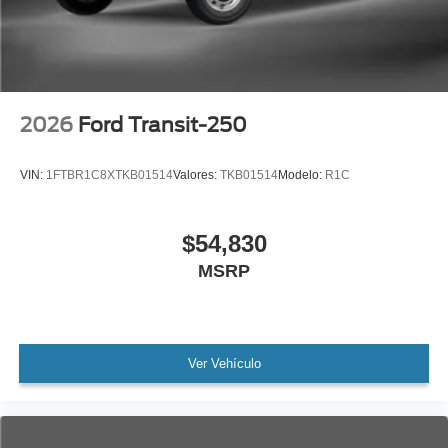
2026
Ford Transit-250
VIN:
1FTBR1C8XTKB01514
Valores:
TKB01514
Modelo:
R1C
$54,830
MSRP
Ver Vehículo