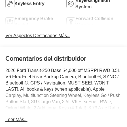
Keyless Ignition
Keyless Entry
System
Emergency Brake
Forward Collision
Assist
Warning
Ver Aspectos Destacados Más...
Comentarios del distribuidor
2026 Ford Transit-250 Base $4,000 off MSRP! RWD 3.5L
V6 Flex Fuel Rear Backup Camera, Bluetooth®, SYNC /
Bluetooth®, GPS / Navigation, MUST SEE!, WON'T
LAST!, All books & keys (when applicable), Apple
Carplay, Multifunction Steering Wheel, Keyless Go / Push
Button Start, 3D Cargo Van, 3.5L V6 Flex Fuel, RWD,
Oxford White, 2 Additional Keys (4 Total), 3.73 Axle Ratio,
4 Speakers, 4-Wheel Disc Brakes, ABS brakes, Air
Leer Más...
Conditioning, AM/FM Stereo, Auto High-beam Headlights,
Brake assist, Dark Palazzo Gray Vinyl Bucket Seats,