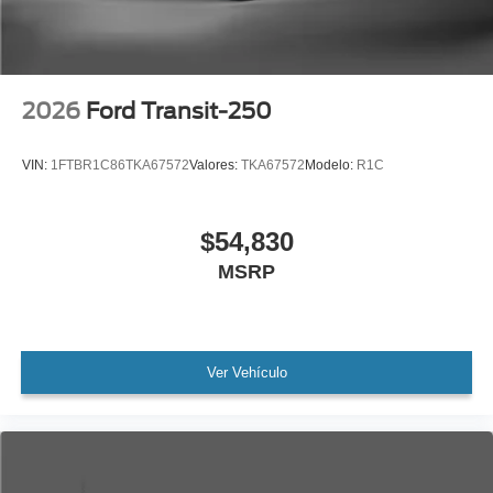
2026
Ford Transit-250
VIN:
1FTBR1C86TKA67572
Valores:
TKA67572
Modelo:
R1C
$54,830
MSRP
Ver Vehículo