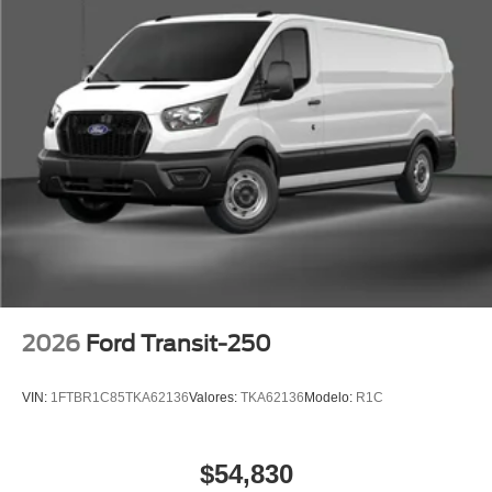
2026
Ford Transit-250
VIN:
1FTBR1C85TKA62136
Valores:
TKA62136
Modelo:
R1C
$54,830