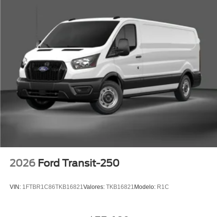
2026
Ford Transit-250
VIN:
1FTBR1C86TKB16821
Valores:
TKB16821
Modelo:
R1C