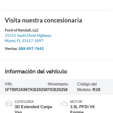
Visita nuestra concesionaria
Ford of Kendall, LLC
15551 South Dixie Highway
Miami
,
FL
33157-1897
Ventas:
888-897-7642
Información del vehículo
VIN:
#Inventario:
Código del
1FTBR3X86TKB20258
TKB20258
Modelo:
R3X
CATEGORÍA
MOTOR
3D Extended Cargo
3.5L PFDi V6
Van
Engine