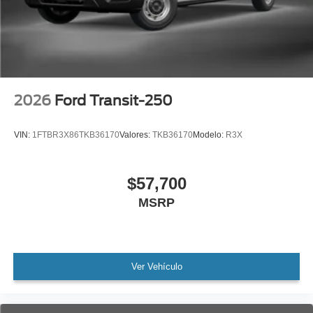
2026
Ford Transit-250
VIN:
1FTBR3X86TKB36170
Valores:
TKB36170
Modelo:
R3X
$57,700
MSRP
Ver Vehículo