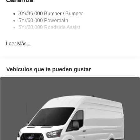
Single Sliding Side Door
3Yr/36,000 Bumper / Bumper
Tire Inflator/Sealant Kit
5Yr/60,000 Powertrain
Wipers - Rain-Sensing
5Yr/60,000 Roadside Assist
Leer Más...
Vehículos que te pueden gustar