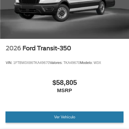
2026
Ford Transit-350
VIN:
1FTBW3X86TKA49670
Valores:
TKA49670
Modelo:
W3X
$58,805
MSRP
Ver Vehículo