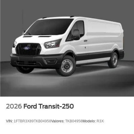
2026
Ford Transit-250
VIN:
1FTBR3X89TKB04958
Valores:
TKB04958
Modelo:
R3X