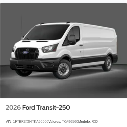
2026
Ford Transit-250
VIN:
1FTBR3X84TKA96560
Valores:
TKA96560
Modelo:
R3X