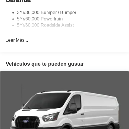
Single Sliding Side Door
3Yr/36,000 Bumper / Bumper
Tire Inflator/Sealant Kit
5Yr/60,000 Powertrain
Wipers - Rain-Sensing
5Yr/60,000 Roadside Assist
Leer Más...
Vehículos que te pueden gustar