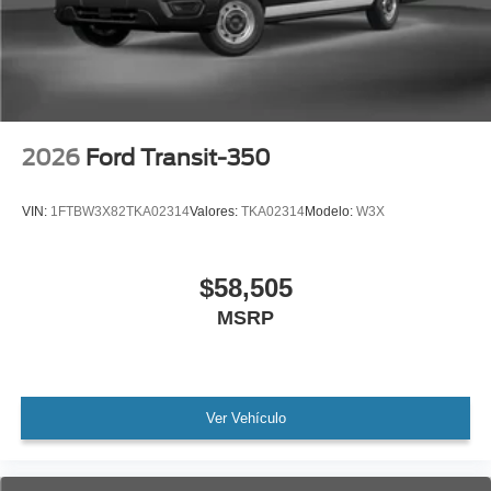
2026
Ford Transit-350
VIN:
1FTBW3X82TKA02314
Valores:
TKA02314
Modelo:
W3X
$58,505
MSRP
Ver Vehículo