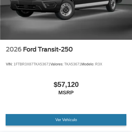
2026
Ford Transit-250
VIN:
1FTBR3X87TKA53671
Valores:
TKA53671
Modelo:
R3X
$57,120
MSRP
Ver Vehículo