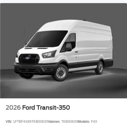
2026
Ford Transit-350
VIN:
1FTBF4X89TKB00830
Valores:
TKB00830
Modelo:
F4X