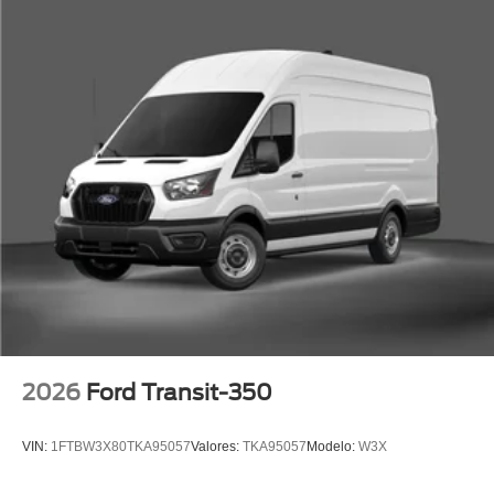
2026
Ford Transit-350
VIN:
1FTBW3X80TKA95057
Valores:
TKA95057
Modelo:
W3X