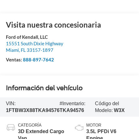
Visita nuestra concesionaria
Ford of Kendall, LLC
15551 South Dixie Highway
Miami
,
FL
33157-1897
Ventas:
888-897-7642
Información del vehículo
VIN:
#Inventario:
Código del
1FTBW3X88TKA94576
TKA94576
Modelo:
W3X
CATEGORÍA
MOTOR
3D Extended Cargo
3.5L PFDi V6
Van
Engine