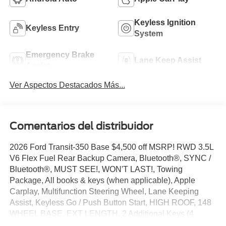
Keyless Ignition
Keyless Entry
System
Emergency Brake
Lane Keep Assist
Assist
Ver Aspectos Destacados Más...
Comentarios del distribuidor
2026 Ford Transit-350 Base $4,500 off MSRP! RWD 3.5L
V6 Flex Fuel Rear Backup Camera, Bluetooth®, SYNC /
Bluetooth®, MUST SEE!, WON'T LAST!, Towing
Package, All books & keys (when applicable), Apple
Carplay, Multifunction Steering Wheel, Lane Keeping
Assist, Keyless Go / Push Button Start, HIGH ROOF, 148
WHEEL BASE, EXT LENGTH, 2 Additional Keys (4
Total), 4 Speakers, 4-Wheel Disc Brakes, 4.10 Limited-