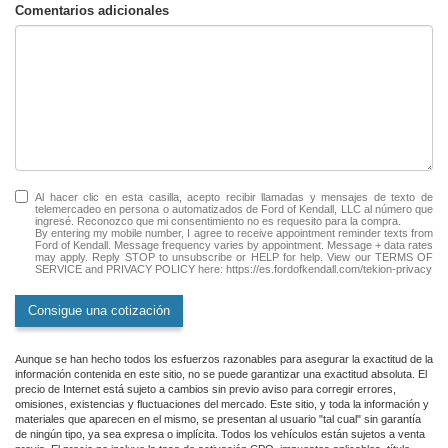
Comentarios adicionales
Al hacer clic en esta casilla, acepto recibir llamadas y mensajes de texto de
telemercadeo en persona o automatizados de Ford of Kendall, LLC al número que
ingresé. Reconozco que mi consentimiento no es requesito para la compra.
By entering my mobile number, I agree to receive appointment reminder texts from
Ford of Kendall. Message frequency varies by appointment. Message + data rates
may apply. Reply STOP to unsubscribe or HELP for help. View our TERMS OF
SERVICE and PRIVACY POLICY here: https://es.fordofkendall.com/tekion-privacy
Consigue una cotización
Aunque se han hecho todos los esfuerzos razonables para asegurar la exactitud de la
información contenida en este sitio, no se puede garantizar una exactitud absoluta. El
precio de Internet está sujeto a cambios sin previo aviso para corregir errores,
omisiones, existencias y fluctuaciones del mercado. Este sitio, y toda la información y
materiales que aparecen en el mismo, se presentan al usuario "tal cual" sin garantía
de ningún tipo, ya sea expresa o implícita. Todos los vehículos están sujetos a venta