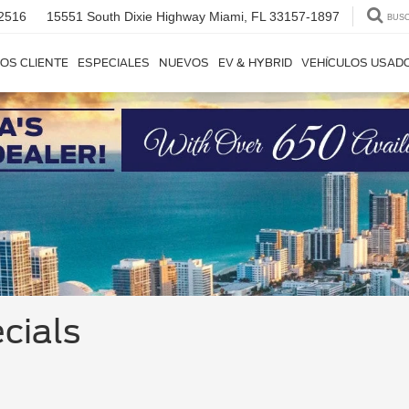
2516
15551 South Dixie Highway
Miami, FL 33157-1897
BUS
OS CLIENTE
ESPECIALES
NUEVOS
EV & HYBRID
VEHÍCULOS USAD
cials