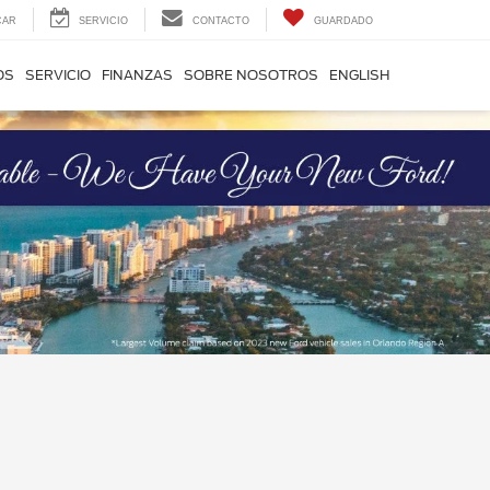
CAR
SERVICIO
CONTACTO
GUARDADO
OS
SERVICIO
FINANZAS
SOBRE NOSOTROS
ENGLISH