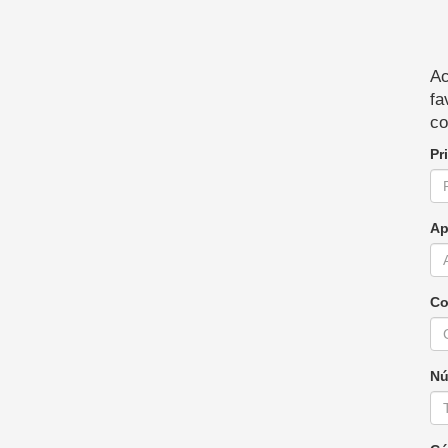
Ac
fa
co
Pr
Ap
Co
Nú