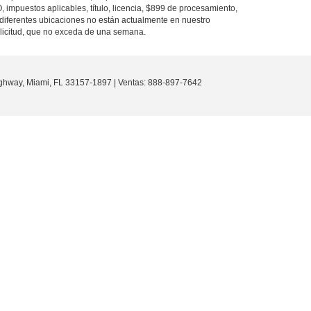
O, impuestos aplicables, título, licencia, $899 de procesamiento,
diferentes ubicaciones no están actualmente en nuestro
olicitud, que no exceda de una semana.
ghway,
Miami,
FL
33157-1897
| Ventas:
888-897-7642