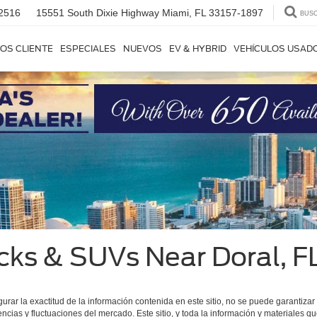
2516
15551 South Dixie Highway
Miami, FL 33157-1897
BUS
OS CLIENTE
ESPECIALES
NUEVOS
EV & HYBRID
VEHÍCULOS USAD
cks & SUVs Near Doral, F
r la exactitud de la información contenida en este sitio, no se puede garantizar u
encias y fluctuaciones del mercado. Este sitio, y toda la información y materiales q