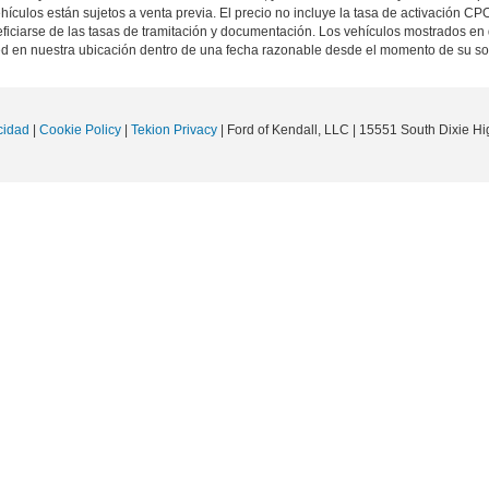
ehículos están sujetos a venta previa. El precio no incluye la tasa de activación CP
iciarse de las tasas de tramitación y documentación. Los vehículos mostrados en 
ted en nuestra ubicación dentro de una fecha razonable desde el momento de su s
cidad
|
Cookie Policy
|
Tekion Privacy
| Ford of Kendall, LLC
|
15551 South Dixie Hi