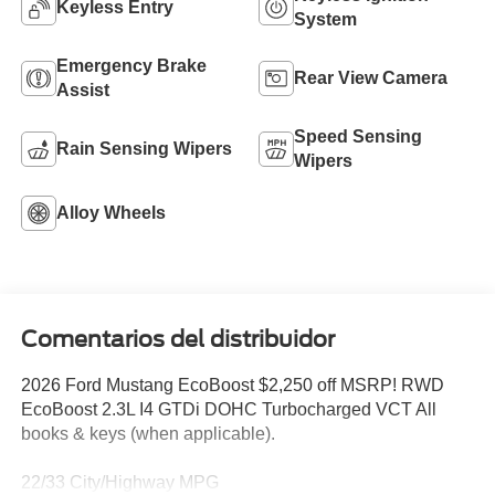
Keyless Entry
System
Emergency Brake
Rear View Camera
Assist
Speed Sensing
Rain Sensing Wipers
Wipers
Alloy Wheels
Comentarios del distribuidor
2026 Ford Mustang EcoBoost $2,250 off MSRP! RWD
EcoBoost 2.3L I4 GTDi DOHC Turbocharged VCT All
books & keys (when applicable).
22/33 City/Highway MPG