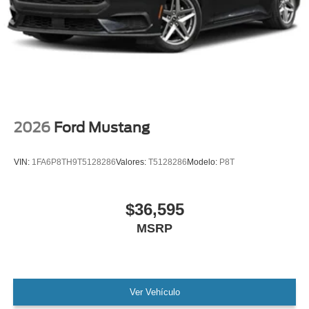
2026
Ford Mustang
VIN:
1FA6P8TH9T5128286
Valores:
T5128286
Modelo:
P8T
$36,595
MSRP
Ver Vehículo