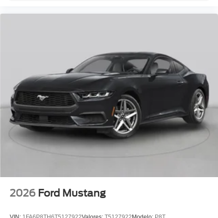
2026
Ford Mustang
VIN:
1FA6P8TH6T5127922
Valores:
T5127922
Modelo:
P8T