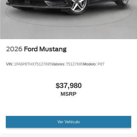
2026
Ford Mustang
VIN:
1FA6P8THXT5127695
Valores:
T5127695
Modelo:
P8T
$37,980
MSRP
Ver Vehículo