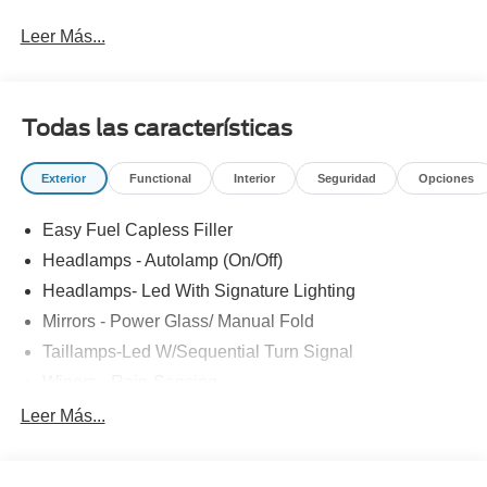
Leer Más...
Todas las características
Exterior
Functional
Interior
Seguridad
Opciones
Easy Fuel Capless Filler
Headlamps - Autolamp (On/Off)
Headlamps- Led With Signature Lighting
Mirrors - Power Glass/ Manual Fold
Taillamps-Led W/Sequential Turn Signal
Wipers - Rain-Sensing
Leer Más...