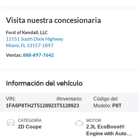
Visita nuestra concesionaria
Ford of Kendall, LLC
15551 South Dixie Highway
Miami
,
FL
33157-1897
Ventas:
888-897-7642
Información del vehículo
VIN:
#Inventario:
Código del
1FA6P8TH2T5128923
T5128923
Modelo:
P8T
CATEGORÍA
MOTOR
2D Coupe
2.3L EcoBoost®
Engine with Auto