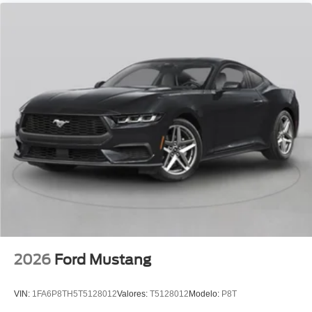
2026
Ford Mustang
VIN:
1FA6P8TH5T5128012
Valores:
T5128012
Modelo:
P8T