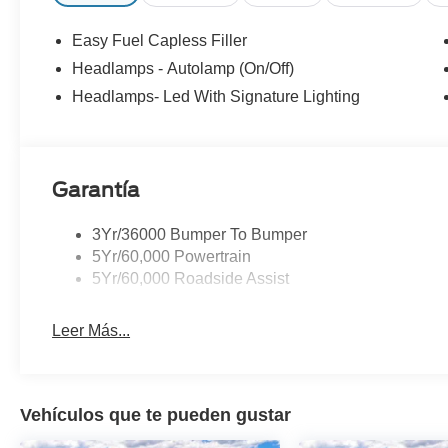
Easy Fuel Capless Filler
Headlamps - Autolamp (On/Off)
Headlamps- Led With Signature Lighting
Garantía
3Yr/36000 Bumper To Bumper
5Yr/60,000 Powertrain
5Yr/60,000 Roadside Assist
Leer Más...
Vehículos que te pueden gustar