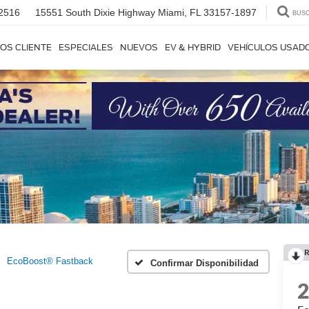
2516
15551 South Dixie Highway
Miami, FL 33157-1897
BUS
OS CLIENTE
ESPECIALES
NUEVOS
EV & HYBRID
VEHÍCULOS USAD
R
EcoBoost® Fastback
Confirmar Disponibilidad