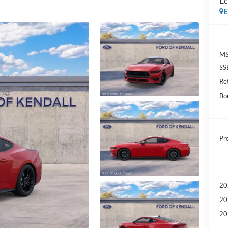
Ec
E
MS
SS
Re
Bo
Pre
20
20
20