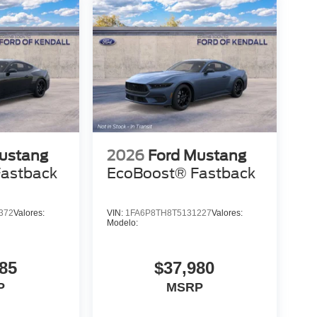
ustang
2026
Ford Mustang
astback
EcoBoost® Fastback
372
Valores:
VIN:
1FA6P8TH8T5131227
Valores:
Modelo:
85
$37,980
P
MSRP