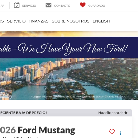
CAR
SERVICIO
CONTACTO
GUARDADO
OS
SERVICIO
FINANZAS
SOBRE NOSOTROS
ENGLISH
ECIENTE BAJA DE PRECIO!
Haz clic para abrir
2026
Ford Mustang