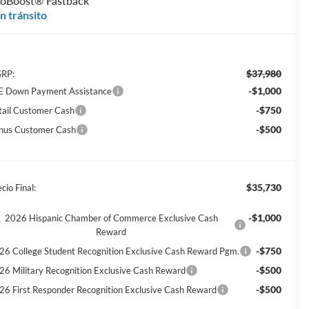
oBoost® Fastback
n tránsito
$37,980
RP:
-$1,000
E Down Payment Assistance
-$750
tail Customer Cash
-$500
nus Customer Cash
$35,730
cio Final:
-$1,000
2026 Hispanic Chamber of Commerce Exclusive Cash
Reward
-$750
26 College Student Recognition Exclusive Cash Reward Pgm.
-$500
26 Military Recognition Exclusive Cash Reward
-$500
26 First Responder Recognition Exclusive Cash Reward