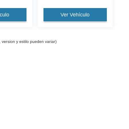
culo
Ver Vehículo
 version y estilo pueden variar)
r la exactitud de la información contenida en este sitio, no se puede garantizar u
encias y fluctuaciones del mercado. Este sitio, y toda la información y materiales q
ehículos están sujetos a venta previa. El precio no incluye la tasa de activación CP
iciarse de las tasas de tramitación y documentación. Los vehículos mostrados en 
ted en nuestra ubicación dentro de una fecha razonable desde el momento de su s
cidad
|
Cookie Policy
|
Tekion Privacy
| Ford of Kendall, LLC
|
15551 South Dixie Hi