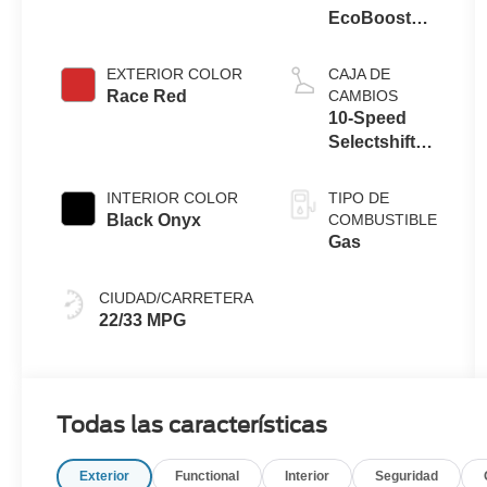
EcoBoost®
Engine with
Auto Stop-
EXTERIOR COLOR
CAJA DE
Start
Race Red
CAMBIOS
Technology
10-Speed
Selectshift®
Automatic
Transmission
INTERIOR COLOR
TIPO DE
Black Onyx
COMBUSTIBLE
Gas
CIUDAD/CARRETERA
22/33 MPG
Todas las características
Exterior
Functional
Interior
Seguridad