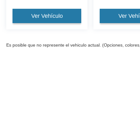
Ver Vehículo
Ver Vehí
Es posible que no represente el vehiculo actual. (Opciones, colores,
Aunque se han hecho todos los esfuerzos razonables para asegura
cambios sin previo aviso para corregir errores, omisiones, exist
garantía de ningún tipo, ya sea expresa o implícita. Todos los v
y/o $199 tasas de documentación. El concesionario puede benef
catálogo (No en Stock) pero pueden estar disponibles para us
Derechos de autor © 2026
por
DealerOn
|
Mapa del sitio
|
Priva