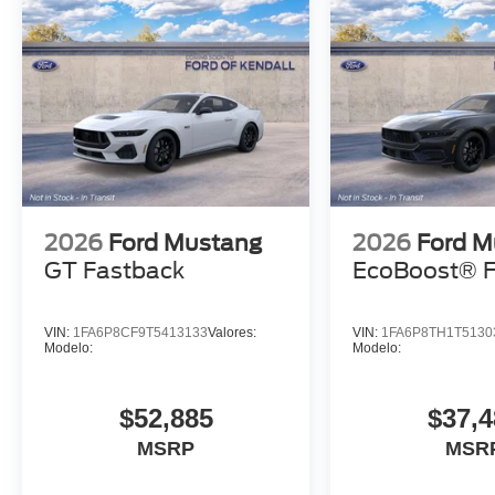
2026
Ford Mustang
2026
Ford M
GT Fastback
EcoBoost® F
VIN:
1FA6P8CF9T5413133
Valores:
VIN:
1FA6P8TH1T5130
Modelo:
Modelo:
$52,885
$37,4
MSRP
MSR