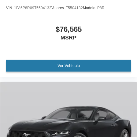
VIN:
1FA6P8R09T5504132
Valores:
T5504132
Modelo:
P8R
$76,565
MSRP
Ver Vehículo