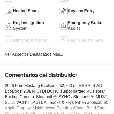
Heated Seats
Keyless Entry
Keyless Ignition
Emergency Brake
System
Assist
Blind Spot Monitor
Rear View Camera
Ver Aspectos Destacados Más...
Comentarios del distribuidor
2026 Ford Mustang EcoBoost $2,750 off MSRP! RWD
EcoBoost 2.3L I4 GTDi DOHC Turbocharged VCT Rear
Backup Camera, Bluetooth®, SYNC / Bluetooth®, MUST
SEE!, WON'T LAST!, All books & keys (when applicable),
Apple Carplay, Multifunction Steering Wheel, Blind Spot
Monitoring, Keyless Go / Push Button Start, Mustang