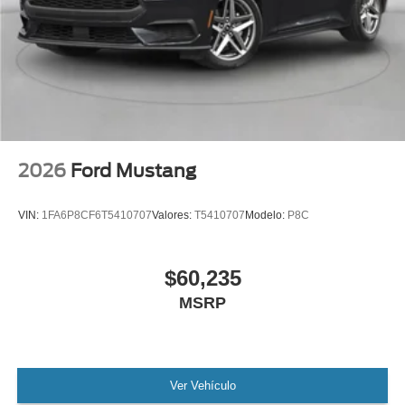
2026
Ford Mustang
VIN:
1FA6P8CF6T5410707
Valores:
T5410707
Modelo:
P8C
$60,235
MSRP
Ver Vehículo