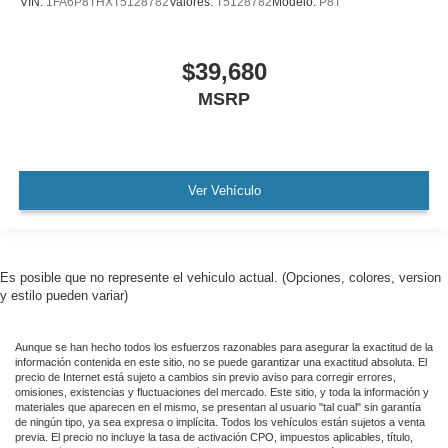
VIN:
1FA6P8THXT5128782
Valores:
T5128782
Modelo:
P8T
$39,680
MSRP
Ver Vehículo
Es posible que no represente el vehiculo actual. (Opciones, colores, version
y estilo pueden variar)
Aunque se han hecho todos los esfuerzos razonables para asegurar la exactitud de la
información contenida en este sitio, no se puede garantizar una exactitud absoluta. El
precio de Internet está sujeto a cambios sin previo aviso para corregir errores,
omisiones, existencias y fluctuaciones del mercado. Este sitio, y toda la información y
materiales que aparecen en el mismo, se presentan al usuario "tal cual" sin garantía
de ningún tipo, ya sea expresa o implícita. Todos los vehículos están sujetos a venta
previa. El precio no incluye la tasa de activación CPO, impuestos aplicables, título,