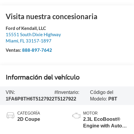
Visita nuestra concesionaria
Ford of Kendall, LLC
15551 South Dixie Highway
Miami
,
FL
33157-1897
Ventas:
888-897-7642
Información del vehículo
VIN:
#Inventario:
Código del
1FA6P8TH6T5127922
T5127922
Modelo:
P8T
CATEGORÍA
MOTOR
2D Coupe
2.3L EcoBoost®
Engine with Auto
Stop-Start