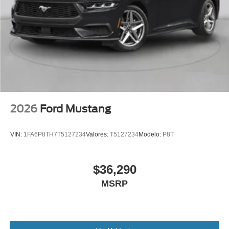
2026
Ford Mustang
VIN:
1FA6P8TH7T5127234
Valores:
T5127234
Modelo:
P8T
$36,290
MSRP