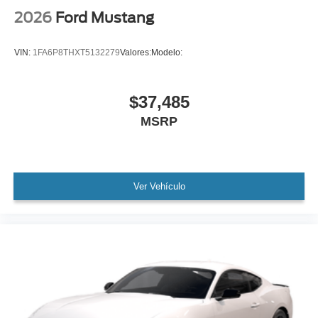
2026
Ford Mustang
VIN:
1FA6P8THXT5132279
Valores:
Modelo:
$37,485
MSRP
Ver Vehículo