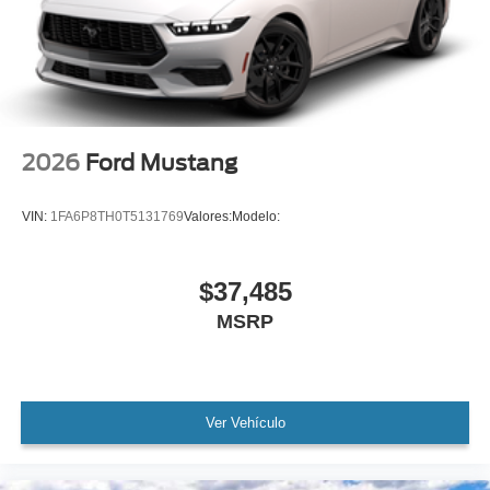
2026
Ford Mustang
VIN:
1FA6P8TH0T5131769
Valores:
Modelo:
$37,485
MSRP
Ver Vehículo