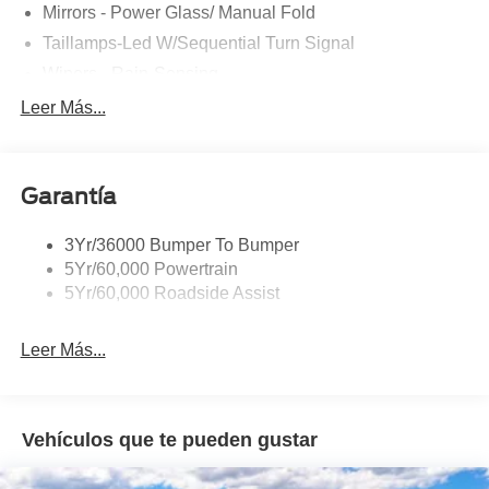
Mirrors - Power Glass/ Manual Fold
Taillamps-Led W/Sequential Turn Signal
Wipers - Rain-Sensing
Leer Más...
Garantía
3Yr/36000 Bumper To Bumper
5Yr/60,000 Powertrain
5Yr/60,000 Roadside Assist
Leer Más...
Vehículos que te pueden gustar