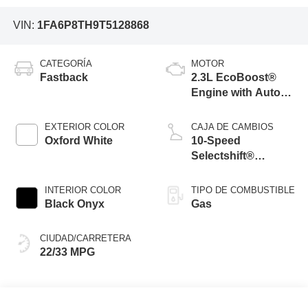
VIN:
1FA6P8TH9T5128868
CATEGORÍA
MOTOR
Fastback
2.3L EcoBoost®
Engine with Auto
Stop-Start
Technology
EXTERIOR COLOR
CAJA DE CAMBIOS
Oxford White
10-Speed
Selectshift®
Automatic
Transmission
INTERIOR COLOR
TIPO DE COMBUSTIBLE
Black Onyx
Gas
CIUDAD/CARRETERA
22/33 MPG