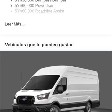
3Yr/36,000 Bumper / Bumper
Tire Inflator/Sealant Kit
5Yr/60,000 Powertrain
Wipers - Rain-Sensing
5Yr/60,000 Roadside Assist
Leer Más...
Vehículos que te pueden gustar