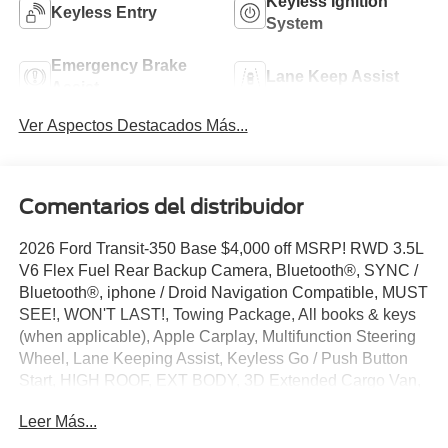
Keyless Ignition
Keyless Entry
System
Emergency Brake
Lane Keep Assist
Assist
Ver Aspectos Destacados Más...
Comentarios del distribuidor
2026 Ford Transit-350 Base $4,000 off MSRP! RWD 3.5L
V6 Flex Fuel Rear Backup Camera, Bluetooth®, SYNC /
Bluetooth®, iphone / Droid Navigation Compatible, MUST
SEE!, WON'T LAST!, Towing Package, All books & keys
(when applicable), Apple Carplay, Multifunction Steering
Wheel, Lane Keeping Assist, Keyless Go / Push Button
Start, HIGH ROOF, EXT BODY, 3D Extended Cargo Van,
3.5L V6 Flex Fuel, Oxford White, Dark Palazzo Gray
Leer Más...
Vinyl, 2 Additional Keys (4 Total), 4 Speakers, 4-Wheel
Disc Brakes, 4.10 Limited-Slip Axle Ratio, ABS brakes, Air