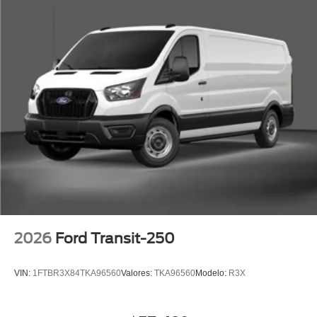
2026
Ford Transit-250
VIN:
1FTBR3X84TKA96560
Valores:
TKA96560
Modelo:
R3X