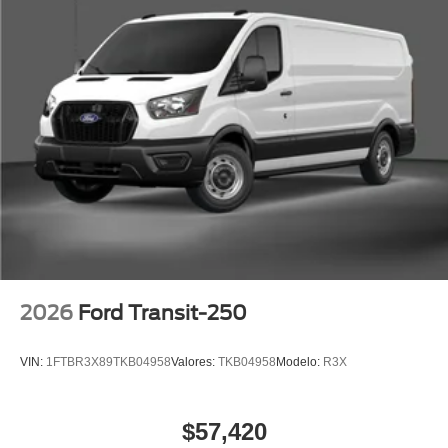
2026
Ford Transit-250
VIN:
1FTBR3X89TKB04958
Valores:
TKB04958
Modelo:
R3X
$57,420