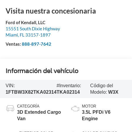
Visita nuestra concesionaria
Ford of Kendall, LLC
15551 South Dixie Highway
Miami
,
FL
33157-1897
Ventas:
888-897-7642
Información del vehículo
VIN:
#Inventario:
Código del
1FTBW3X82TKA02314
TKA02314
Modelo:
W3X
CATEGORÍA
MOTOR
3D Extended Cargo
3.5L PFDi V6
Van
Engine