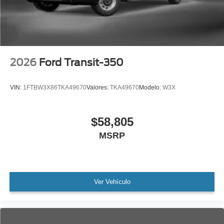
2026
Ford Transit-350
VIN:
1FTBW3X86TKA49670
Valores:
TKA49670
Modelo:
W3X
$58,805
MSRP
Ver Vehículo