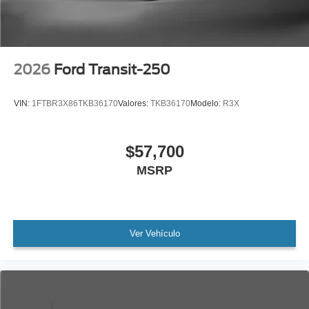
2026
Ford Transit-250
VIN:
1FTBR3X86TKB36170
Valores:
TKB36170
Modelo:
R3X
$57,700
MSRP
Ver Vehículo