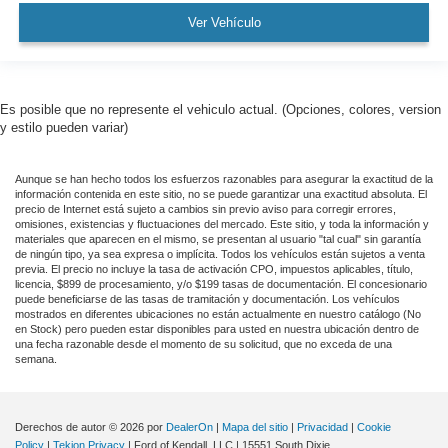
Ver Vehículo
Es posible que no represente el vehiculo actual. (Opciones, colores, version
y estilo pueden variar)
Aunque se han hecho todos los esfuerzos razonables para asegurar la exactitud de la
información contenida en este sitio, no se puede garantizar una exactitud absoluta. El
precio de Internet está sujeto a cambios sin previo aviso para corregir errores,
omisiones, existencias y fluctuaciones del mercado. Este sitio, y toda la información y
materiales que aparecen en el mismo, se presentan al usuario "tal cual" sin garantía
de ningún tipo, ya sea expresa o implícita. Todos los vehículos están sujetos a venta
previa. El precio no incluye la tasa de activación CPO, impuestos aplicables, título,
licencia, $899 de procesamiento, y/o $199 tasas de documentación. El concesionario
puede beneficiarse de las tasas de tramitación y documentación. Los vehículos
mostrados en diferentes ubicaciones no están actualmente en nuestro catálogo (No
en Stock) pero pueden estar disponibles para usted en nuestra ubicación dentro de
una fecha razonable desde el momento de su solicitud, que no exceda de una
semana.
Derechos de autor © 2026
por
DealerOn
|
Mapa del sitio
|
Privacidad
|
Cookie
Policy
|
Tekion Privacy
| Ford of Kendall, LLC
|
15551 South Dixie