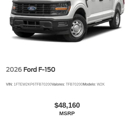
2026
Ford F-150
VIN:
1FTEW2KP6TFB70200
Valores:
TFB70200
Modelo:
W2K
$48,160
MSRP