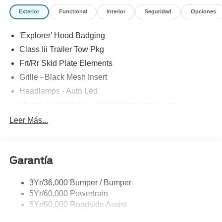
Exterior
Functional
Interior
Seguridad
Opciones
'Explorer' Hood Badging
Class Iii Trailer Tow Pkg
Frt/Rr Skid Plate Elements
Grille - Black Mesh Insert
Headlamps - Auto Led
Mirrors-Pwr/Htd/Auto-Fold St Proj Logo Lamp
Power Liftgate
Leer Más...
Privacy Glass - Rear Doors
Quad Tip Dual Exhaust
Garantía
St Badging
Taillamps/Fog Lamps - Led
3Yr/36,000 Bumper / Bumper
Trailer Sway Control
5Yr/60,000 Powertrain
Wipers - Rain-Sensing
5Yr/60,000 Roadside Assist