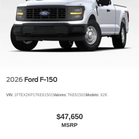
2026
Ford F-150
VIN:
1FTEX2KP1TKE61501
Valores:
TKE61501
Modelo:
X2K
$47,650
MSRP