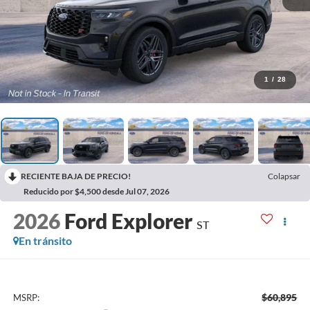
1
/
28
RECIENTE BAJA DE PRECIO!
Colapsar
Reducido por $4,500 desde Jul 07, 2026
2026
Ford Explorer
ST
En tránsito
$60,895
MSRP: