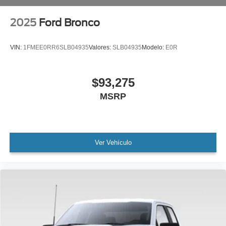
2025
Ford Bronco
VIN:
1FMEE0RR6SLB04935
Valores:
SLB04935
Modelo:
E0R
$93,275
MSRP
Ver Vehículo