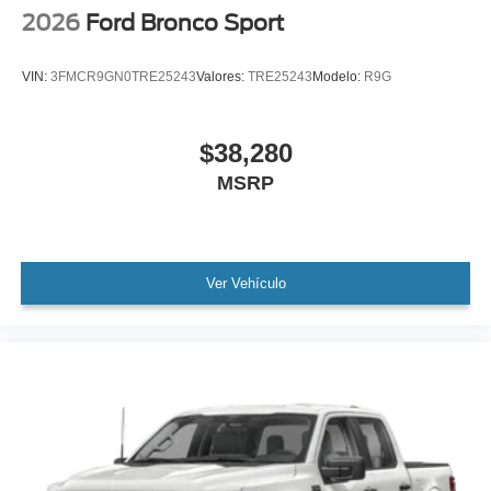
2026
Ford Bronco Sport
VIN:
3FMCR9GN0TRE25243
Valores:
TRE25243
Modelo:
R9G
$38,280
MSRP
Ver Vehículo